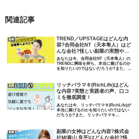
関連記事
TREND／UPSTAGEはどんな内
副業
容?合同会社NT（天本隼人）はど
んな会社?怪しい副業の実態や実
践者の声、口コミや評判を調査し
あなたは今、合同会社NT（天本隼人）の
ました
TRENDに興味を持ち、本当に稼げるのか
を知りたいのではないだろうか?また、
TRENDはどんな内容なのかを調べようと
しているのではないだろうか？答えを言
うと、スマホ1つで稼げる可能性はありま
リッチバラマキ(RichLife)はどん
副業
せん。これが...
な内容?実態と実践者の声、口コ
ミを徹底調査！
あなたは今、リッチバラマキ(RichLife)が
本当に稼げるのかを知りたいのではない
だろうか?また、リッチバラマキ
(RichLife)に潜むリスクは何なのかを調べ
ようとしているのではないだろうか？答
えを言うと、現金は振り込まれないと考
副業の女神はどんな内容?株式会
副業
えて差...
社M(森山 良平)はどんな会社?怪