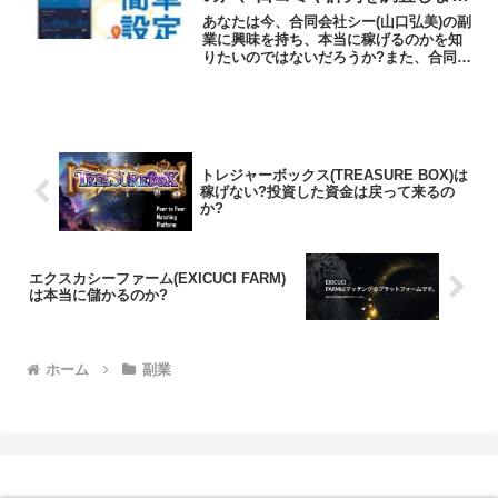
た
あなたは今、合同会社シー(山口弘美)の副
業に興味を持ち、本当に稼げるのかを知
りたいのではないだろうか?また、合同会
社シー(山口弘美)の副業に潜むリスクは何
なのかを調べようとしているのではない
だろうか？答えを言うと、謳われる金額
を稼げる可能性...
トレジャーボックス(TREASURE BOX)は
稼げない?投資した資金は戻って来るの
か?
エクスカシーファーム(EXICUCI FARM)
は本当に儲かるのか?
ホーム
副業