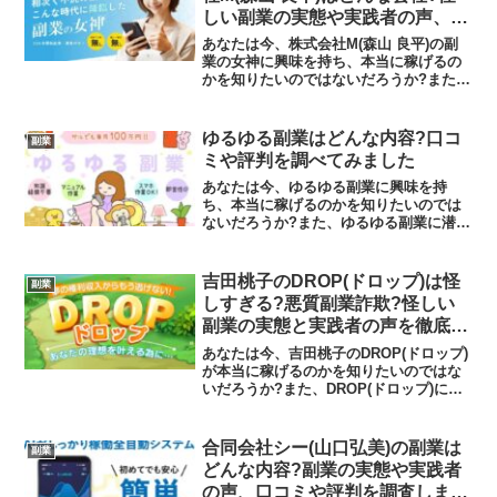
しい副業の実態や実践者の声、口
コミや評判を調査しました
あなたは今、株式会社M(森山 良平)の副
業の女神に興味を持ち、本当に稼げるの
かを知りたいのではないだろうか?また、
副業の女神はどんな内容なのかを調べよ
うとしているのではないだろうか？答え
を言うと、この副業は無料ではなく、隙
ゆるゆる副業はどんな内容?口コ
副業
間時間で簡単に稼げ...
ミや評判を調べてみました
あなたは今、ゆるゆる副業に興味を持
ち、本当に稼げるのかを知りたいのでは
ないだろうか?また、ゆるゆる副業に潜む
リスクは何なのかを調べようとしている
のではないだろうか？答えを言うと、お
すすめできません。今回はその理由につ
吉田桃子のDROP(ドロップ)は怪
副業
いて解説したいと思います...
しすぎる?悪質副業詐欺?怪しい
副業の実態と実践者の声を徹底調
査！
あなたは今、吉田桃子のDROP(ドロップ)
が本当に稼げるのかを知りたいのではな
いだろうか?また、DROP(ドロップ)に潜
むリスクは何なのかを調べようとしてい
るのではないだろうか？答えを言うと、
大きく稼げる可能性は低いといえます。
合同会社シー(山口弘美)の副業は
副業
今回はその理...
どんな内容?副業の実態や実践者
の声、口コミや評判を調査しまし