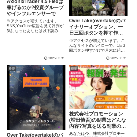
AxionixTrader 4.5 Flexは
稼げるのか?投資グループ
やインフルエンサーで話
題の投資?投資アプリの実
Over Take(overtake)のバ
※アクセスが増えています。
態や実践者の声、口コミ
SNS,YouTube広告を見て評判が
イナリーオプション、一
気になったあなたは以下読み進
や評判を調査しました、
日三回ボタンを押す作業
めてください。偽の内容の広告
著名人の名を騙る広告に
で稼ぐに注意して下さ
※アクセスが増えています。こ
に騙されてはいけません。あな
惑わされてはいけません
い、小田桐サブディレク
んなサイトのハイローで、1日3
たは今、AxionixTrader 4.5 Flex
回ボタン押すだけで月末に給与
に興味を持ち、本当に稼げるの
ター、赤嶺沙織もグルで
をもらえる?そんな間抜けな話に
かを知りたい...
す
2025.03.31
2025.03.31
引っかかってはいけません。ま
た、何百人もいるグループチャ
投資
副業
ットで盛り上がっているなんと
かキャンペーンに振り込んでは
いけませんよ...
株式会社プロモーション
(増田慎吾)の副業はどんな
内容?写真を送る副業の実
態や実践者の声、口コミ
あなたは今、株式会社プロモー
Over Take(overtake)のバ