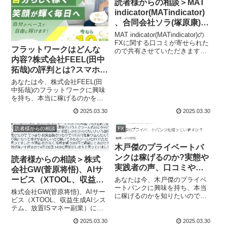
読者様からの相談＞MAT
indicator(MATindicator)
、合同会社ソラ(塚原康)の
情報、口コミがありまし
MAT indicator(MATindicator)の
た、ツール代払っても稼
FXに関する口コミが寄せられた
フラットワークはどんな
ので共有させていただきます。
げません
内容?株式会社FEEL(田中
寄せられた相談MAT という自動
売買の MT 4の サイトを今もや
拓哉)の評判とは?スマホ副
ってるんですけど 一応 運営はし
業の実態や実践者の声、
あなたは今、株式会社FEEL(田
てるんですけど 利益は少ない...
口コミや評判を調査しま
中拓哉)のフラットワークに興味
を持ち、本当に稼げるのかを知
した
りたいのではないだろうか?また
2025.03.30
2025.03.30
フラットワークに潜むリスクは
何なのかを調べようとしている
読者様からの相談
FX
のではないだろうか？答えを言
うと、あなたが稼げるのではな
木戸傑のプライベートバ
くて、高...
ンクは稼げるのか?実態や
読者様からの相談＞株式
実践者の声、口コミや評
会社GW(菅原将悟)、AIサ
判を調査しました
ービス（XTOOL、収益生
あなたは今、木戸傑のプライベ
ートバンクに興味を持ち、本当
成AIシステム、放置ISマネ
株式会社GW(菅原将悟)、AIサー
に稼げるのかを知りたいのでは
ー副業）、担当東野の情
ビス（XTOOL、収益生成AIシス
ないだろうか?また、木戸傑のプ
テム、放置ISマネー副業）に関
報、口コミがありまし
ライベートバンクに潜むリスク
する口コミが寄せられたので共
た、高額のFXツールに注
は何なのかを調べようとしてい
2025.03.30
2025.03.30
有させていただきます。寄せら