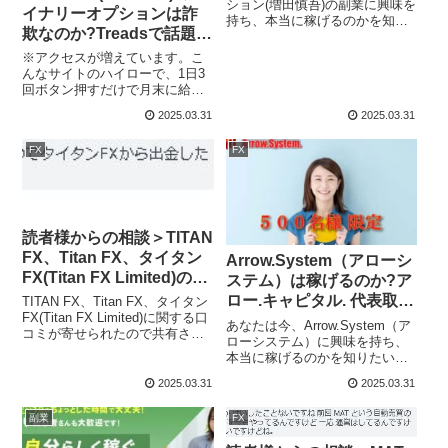
や評判を調査しました
ション(増田慎吾)の副業に興味を
イナリーオプションは詐
持ち、本当に稼げるのかを知り
欺なのか?Treadsで話題?
たいのではないだろうか?また株
投資アプリの実態や実践
式会社プロモーション(増田慎吾)
※アクセスが増えています。こ
の副業に潜むリスクは何なのか
者の声、口コミや評判を
んなサイトのハイローで、1日3
を調べようとしているのではな
回ボタン押すだけで月末に給与
調査しました
いだろうか？答えを言うと、あ
をもらえる?そんな間抜けな話に
なたが...
2025.03.31
2025.03.31
引っかかってはいけません。ま
た、何百人もいるグループチャ
FX
FX
ットで盛り上がっているなんと
かキャンペーンに振り込んでは
いけませんよ...
読者様からの相談＞TITAN
FX、Titan FX、タイタン
Arrow.System（アローシ
FX(Titan FX Limited)の口
ステム）は稼げるのか?ア
コミがありました、ブロ
ロー.キャピタル. 代表取締
TITAN FX、Titan FX、タイタン
ガーやインフルエンサー
FX(Titan FX Limited)に関する口
役、藤田歩とは?投資の実
あなたは今、Arrow.System（ア
コミが寄せられたので共有させ
のおススメに注意
態や実践者の声、口コミ
ローシステム）に興味を持ち、
ていただきます。寄せられた相
本当に稼げるのかを知りたいの
や評判を調査しました
談タイタンFXから出金したんで
ではないだろうか?また、
すけど あんまり利益が出ない。
2025.03.31
2025.03.31
Arrow.System（アローシステ
優良サイトを紹介してくれる
ム）に潜むリスクは何なのかを
L...
副業
FX
調べようとしているのではない
だろうか？答え、結論を言う...