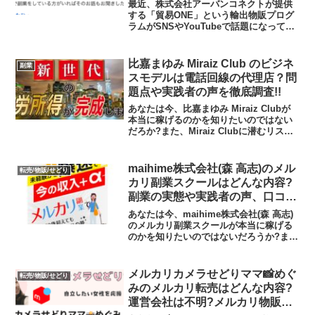
最近、株式会社アーバンコネクトが提供
する「貿易ONE」という輸出物販プログ
ラムがSNSやYouTubeで話題になってい
ます。「eBayで日本商品を海外に売るだ
けで月利30万円以上可能！」「消費税還
付で実質利益が増える！」 こうした魅力
比嘉まゆみ Miraiz Club のビジネ
副業
的な言...
スモデルは電話回線の代理店？問
題点や実践者の声を徹底調査!!
あなたは今、比嘉まゆみ Miraiz Clubが
本当に稼げるのかを知りたいのではない
だろか?また、Miraiz Clubに潜むリスク
は何なのかを調べようとしているのでは
ないだろうか？答えを言うと、大きく稼
げる可能性は低いといえます。今回は
maihime株式会社(森 高志)のメル
転売/物販/せどり
そ...
カリ副業スクールはどんな内容?
副業の実態や実践者の声、口コミ
や評判を調査しました
あなたは今、maihime株式会社(森 高志)
のメルカリ副業スクールが本当に稼げる
のかを知りたいのではないだろうか?また
メルカリ副業スクールに潜むリスクは何
なのかを調べようとしているのではない
だろうか？答えを言うと、価格競争に陥
メルカリカメラせどりママ📸めぐ
転売/物販/せどり
る可能性が高...
みのメルカリ転売はどんな内容?
運営会社は不明?メルカリ物販ス