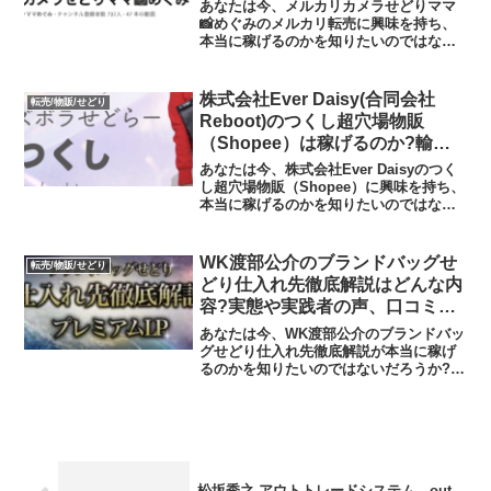
クールの実態や実践者の声、口コ
あなたは今、メルカリカメラせどりママ
ミや評判を調査しました
📸めぐみのメルカリ転売に興味を持ち、
本当に稼げるのかを知りたいのではない
だろうか?また、めぐみのメルカリ転売に
潜むリスクは何なのかを調べようとして
いるのではないだろうか？答えを言う
株式会社Ever Daisy(合同会社
転売/物販/せどり
と、価格競争に陥る可能性...
Reboot)のつくし超穴場物販
（Shopee）は稼げるのか?輸出
の実態や実践者の声、口コミや評
あなたは今、株式会社Ever Daisyのつく
判を調査しました
し超穴場物販（Shopee）に興味を持ち、
本当に稼げるのかを知りたいのではない
だろうか?また、株式会社Ever Daisyのつ
くし超穴場物販（Shopee）に潜むリスク
は何なのかを調べようとして...
WK渡部公介のブランドバッグせ
転売/物販/せどり
どり仕入れ先徹底解説はどんな内
容?実態や実践者の声、口コミや
評判を調査しました
あなたは今、WK渡部公介のブランドバッ
グせどり仕入れ先徹底解説が本当に稼げ
るのかを知りたいのではないだろうか?ま
たWK渡部公介のブランドバッグせどりに
潜むリスクは何なのかを調べようとして
いるのではないだろうか？答えを言う
と、価格競争に陥る可...
松坂秀之 アウトトレードシステム out