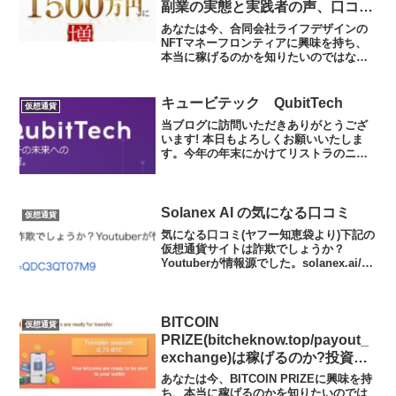
副業の実態と実践者の声、口コミ
を徹底調査！
あなたは今、合同会社ライフデザインの
NFTマネーフロンティアに興味を持ち、
本当に稼げるのかを知りたいのではない
だろうか?また、NFTマネーフロンティア
に潜むリスクは何なのかを調べようとし
ているのではないだろうか？答えを言う
キュービテック QubitTech
仮想通貨
と、稼げる可能性は...
当ブログに訪問いただきありがとうござ
います! 本日もよろしくお願いいたしま
す。今年の年末にかけてリストラのニュ
ースが相次ぎそうですね。しかしながら
この中でも稼ぐことは十分にできます。
もし個人で稼ぐ方法に興味がある方はご
連絡下さい。さて、本日...
Solanex AI の気になる口コミ
仮想通貨
気になる口コミ(ヤフー知恵袋より)下記の
仮想通貨サイトは詐欺でしょうか？
Youtuberが情報源でした。solanex.ai/?
ref=QDC3QT07M9※解説よくある偽サイ
トですねえ。変な仮想通貨の取引所には
注意しましょう。coinch...
BITCOIN
仮想通貨
PRIZE(bitcheknow.top/payout_
exchange)は稼げるのか?投資グ
ループやインフルエンサーで話題
あなたは今、BITCOIN PRIZEに興味を持
の投資?投資アプリの実態や実践
ち、本当に稼げるのかを知りたいのでは