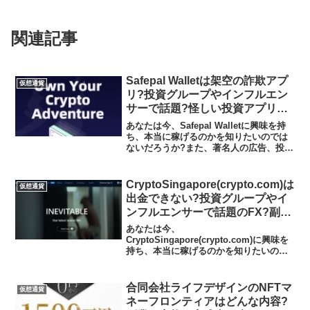
関連記事
Safepal Walletは架空の詐欺アプ
仮想通貨
リ?投資グループやインフルエン
サーで話題?怪しい投資アプリの
実態や実践者の声、口コミや評判
あなたは今、Safepal Walletに興味を持
を調査しました
ち、本当に稼げるのかを知りたいのでは
ないだろうか?また、著名人の広告、投資
グループやインフルエンサーで話題の
Safepal Walletがどんな内容なのかを調
べようとしているのではないだろう...
CryptoSingapore(crypto.com)は
仮想通貨
出金できない?投資グループやイ
ンフルエンサーで話題のFX?副業
の実態や実践者の声、口コミや評
あなたは今、
判を調査しました
CryptoSingapore(crypto.com)に興味を
持ち、本当に稼げるのかを知りたいので
はないだろうか?また、著名人の広告、投
資グループやインフルエンサーで話題の
CryptoSingapore(crypto.com)が...
合同会社ライフデザインのNFTマ
仮想通貨
ネーフロンティアはどんな内容?