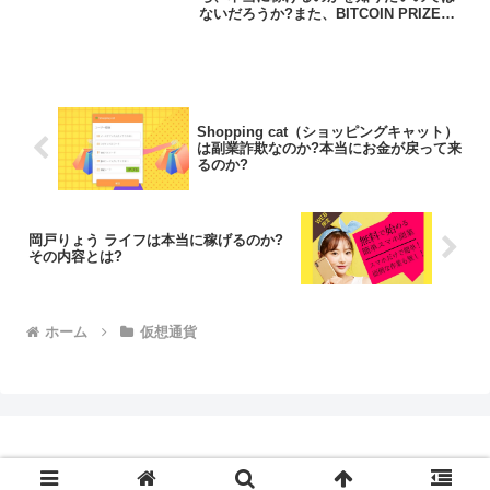
ないだろうか?また、BITCOIN PRIZEが
者の声、口コミや評判を調査しま
どんな内容なのかを調べようとしている
した
のではないだろうか？答え、結論を言う
と、BITCOIN PRIZEは日本...
Shopping cat（ショッピングキャット）
は副業詐欺なのか?本当にお金が戻って来
るのか?
岡戸りょう ライフは本当に稼げるのか?
その内容とは?
ホーム
仮想通貨
© 2018-2026 副業検証ブログ.