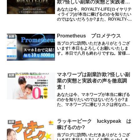
欺?怪しい副業の実態と実践者の
声を徹底調査！
あなたは今、ROYALTY-LIFE(ロイヤリテ
ィライフ)が本当に稼げるのかを知りたい
のではないだろうか?また、ROYALTY-
LIFE(ロイヤリティライフ)に潜むリスク
は何なのかを調べようとしているのでは
ないだろうか？答えを言うと、大きく...
Prometheus プロメテウス
副業
当ブログに訪問いただきありがとうござ
います! 本日もよろしくお願いいたしま
す。本日で八月も終わりですね。皆様は
どんな一か月でしたでしょうか?私は秋冬
に向けた仕込みを行っていました。今年
の秋冬にどのような結果になるのか、ま
た何かの機会にシェア...
マネワープは副業詐欺?怪しい副
副業
業の実態と実践者の声を徹底調
査！
あなたは今、マネワープが本当に稼げる
のかを知りたいのではないだろうか?ま
た、マネワープに潜むリスクは何なのか
を調べようとしているのではないだろう
か？答えを言うと、大きく稼げる可能性
は低いといえます。今回はその理由につ
ラッキーピーク luckypeak は
副業
いて解説したいと思います...
稼げるのか?
当ブログに訪問いただきありがとうござ
います! 本日もよろしくお願いいたしま