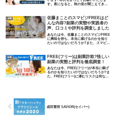
す。夜になると、秋の音が聞こえてきま
す。今年の夏の終わりはとても早かった
ように思います。さて、本日は、ラッキ
ーピーク luckypeak について考えてい
佐藤まことのスマビジFREEはど
副業
きたいと思い...
んな内容?副業の実態や実践者の
声、口コミや評判を調査しました
あなたは今、佐藤まことのスマビジFREE
に興味を持ち、本当に稼げるのかを知り
たいのではないだろうか?また、スマビジ
FREEに潜むリスクは何なのかを調べよう
としているのではないだろうか？答えを
言うと、謳われる金額を稼ぐことは難し
FREE(フリー)は副業詐欺?怪しい
副業
いと考えて差し...
副業の実態と評判を徹底調査！
あなたは今、FREE(フリー)が本当に稼げ
るのかを知りたいのではないだろうか?ま
た、FREE(フリー)に潜むリスクは何なの
かを調べようとしているのではないだろ
うか？答えを言うと、大きく稼げる可能
性は低いといえます。今回はその理由に
ついて解説...
成田寛明 SAVIOR(セイバー)