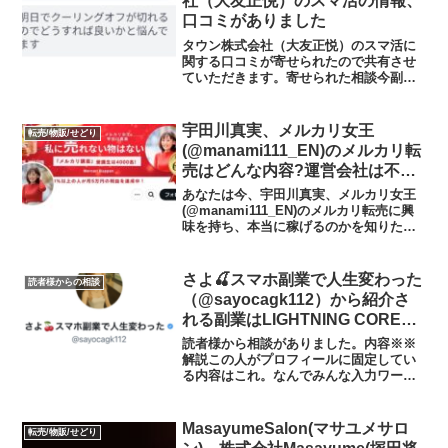
社（大友正悦）のスマ活の情報、
口コミがありました
タウン株式会社（大友正悦）のスマ活に
関する口コミが寄せられたので共有させ
ていただきます。寄せられた相談今副業
詐欺なのかわからず悩んでいます本当に
稼げるのかわからなくて明日でクーリン
グオフが切れるのでどうすれば良いかと
宇田川真実、メルカリ女王
転売/物販/せどり
悩んでますタウン株式会社...
(@manami111_EN)のメルカリ転
売はどんな内容?運営会社は不
明?メルカリ物販スクールの実態
あなたは今、宇田川真実、メルカリ女王
や実践者の声、口コミや評判を調
(@manami111_EN)のメルカリ転売に興
味を持ち、本当に稼げるのかを知りたい
査しました
のではないだろうか?また、宇田川真実の
メルカリ転売に潜むリスクは何なのかを
調べようとしているのではないだろう
さよ🍒スマホ副業で人生変わった
読者様からの相談
か？答えを言...
（@sayocagk112）から紹介さ
れる副業はLIGHTNING CORE、
人生ワクワク整理イベント?
読者様から相談がありました。内容※※
解説この人がプロフィールに固定してい
る内容はこれ。なんでみんな入力ワーク
やらないわけ？・初期費用、継続費用な
し・zoomや電話ない・家で仕事出来る・
スキマ時間に自分のペースで出来る・毎
MasayumeSalon(マサユメサロ
転売/物販/せどり
月10万円の副収入は...