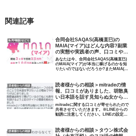
関連記事
合同会社SAQAS(高橋直巳)の
転売/物販/せどり
MAIA(マイア)はどんな内容?副業
の実態や実践者の声、口コミや評
判を調査しました
あなたは今、合同会社SAQAS(高橋直巳)
のMAIA(マイア)が本当に稼げるのかを知
りたいのではないだろうか?またMAIA(マ
イア)に潜むリスクは何なのかを調べよう
としているのではないだろうか？答えを
言うと、価格競争に陥る可能性が高く、
読者様からの相談＞mitradeの情
読者様からの相談
私な...
報、口コミがありました、胡散臭
い日本語を話す見知らぬ女からの
LINEに注意してください
mitradeに関する口コミが寄せられたので
共有させていただきます。※LINEからの
勧誘に注意してください。LINEの設定で
知らない人から連絡が来ているというこ
とは、設定に問題があります。LINEの設
定を見直してください。わからない人は
読者様からの相談＞タウン株式会
読者様からの相談
私に...