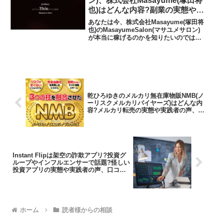
ン)、株式会社Masayume(塚田将
也)はどんな内容?副業の実態や実
践者の声、口コミや評判を調査し
あなたは今、株式会社Masayume(塚田将
ました
也)のMasayumeSalon(マサユメサロン)
が本当に稼げるのかを知りたいのではな
いだろうか?またMasayumeSalon(マサ
ユメサロン)に潜むリスクは何なのかを調
べようとしているのではな...
乾ひろゆきのメルカリ無在庫物販NMB(ノ
ーリスクメルカリバイヤーズ)はどんな内
容?メルカリ転売の実態や実践者の声、口
コミや評判を調査しました
Instant Flipは架空の詐欺アプリ?投資グ
ループやインフルエンサーで話題?怪しい
投資アプリの実態や実践者の声、口コミ
や評判を調査しました
ホーム
読者様からの相談