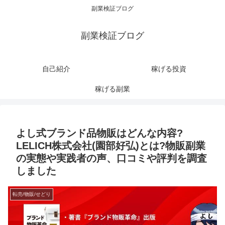
副業検証ブログ
副業検証ブログ
自己紹介
稼げる投資
稼げる副業
よし式ブランド品物販はどんな内容?
LELICH株式会社(園部好弘)とは?物販副業
の実態や実践者の声、口コミや評判を調査
しました
転売/物販/せどり