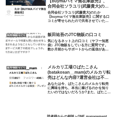
【buymaバイマ無在庫販売】、
合同会社ソラユリ(武藤貴大)の情
報、口コミがありました
合同会社ソラユリ(武藤貴大)のたか
【buymaバイマ無在庫販売】に関する口
コミが寄せられたので共有させていただ
きます。寄せられた相談はじめまして。
バイマたかのコンサルの記事を拝読して
連絡させて頂きました。長くなります
飯田祐吾のJTC物販の口コミ
転売/物販/せどり
が、相談できる所がわから...
気になるネット上の口コミ（ヤフー知恵
袋）JTC物販をしている方に質問です。
数か月前からサポートからの返信があり
ません。LINEやメールで何度も問い合わ
せをしても無視されます。無視されるよ
うなこともしていませんので、どうなっ
ているのか知りたい...
メルカリ工場🍞ばたこさん
転売/物販/せどり
(batakosan__mam)のメルカリ転
売はどんな内容?運営会社は不
明?メルカリ物販スクールの実態
あなたは今、ばたこさんのメルカリ転売
や実践者の声、口コミや評判を調
に興味を持ち、本当に稼げるのかを知り
たいのではないだろうか?また、ばたこさ
査しました
んのメルカリ転売に潜むリスクは何なの
かを調べようとしているのではないだろ
うか？答えを言うと、価格競争に陥る可
能性が高く、私ならば取...
読者様からの相談＞ONE management