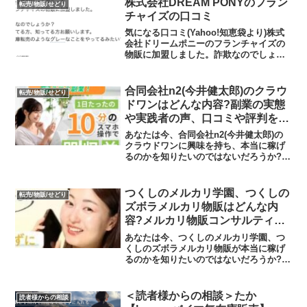
株式会社DREAM PONYのフラン
転売/物販/せどり
チャイズの口コミ
気になる口コミ(Yahoo!知恵袋より)株式
会社ドリームポニーのフランチャイズの
物販に加盟しました。詐欺なのでしょう
か？やってる方、知ってる方お願いしま
す。無在庫転売のようなグレーなことを
やってるみたいですが本当に大丈夫なの
合同会社n2(今井健太郎)のクラウ
転売/物販/せどり
でしょうか。※解...
ドワンはどんな内容?副業の実態
や実践者の声、口コミや評判を調
査しました
あなたは今、合同会社n2(今井健太郎)の
クラウドワンに興味を持ち、本当に稼げ
るのかを知りたいのではないだろうか?ま
た、クラウドワンに潜むリスクは何なの
かを調べようとしているのではないだろ
うか？答えを言うと、初心者が隙間時間
つくしのメルカリ学園、つくしの
転売/物販/せどり
で稼げる可能性は低...
ズボラメルカリ物販はどんな内
容?メルカリ物販コンサルティン
グの実態や実践者の声、口コミや
あなたは今、つくしのメルカリ学園、つ
評判を調査しました
くしのズボラメルカリ物販が本当に稼げ
るのかを知りたいのではないだろうか?ま
たつくしのメルカリ学園、つくしのズボ
ラメルカリ物販に潜むリスクは何なのか
を調べようとしているのではないだろう
＜読者様からの相談＞たか
読者様からの相談
か？答えを言うと、あな...