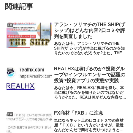
関連記事
アラン・ソリマチのTHE SHIP(ザ
FX
シップ)はどんな内容?口コミや評
判を調査しました
あなたは今、アラン・ソリマチのTHE
SHIP(ザ シップ)が本当に稼げるのかを知
りたいのではないだろうか?また、THE
SHIP(ザ シップ)に潜むリスクは何なのか
を調べようとしているのではないだろう
か？答えを言うと、稼げる可能性は低く
REALHXは稼げるのか?投資グル
FX
お...
ープやインフルエンサーで話題の
投資?投資アプリの実態や実践者
の声、口コミや評判を調査しまし
あなたは今、REALHXに興味を持ち、本
た
当に稼げるのかを知りたいのではないだ
ろうか?また、REALHXがどんな内容なの
かを調べようとしているのではないだろ
うか？答え、結論を言うと、REALHXは
日本の金融庁の登録なしの無許可営業の
FX商材「FXB」に注意
FX
サイトであ...
気になるネット上の口コミＦＸでの商材
屋「ＦＸＢ」という方がいますが、最近
なんだかんだで商材を売りつけようとメ