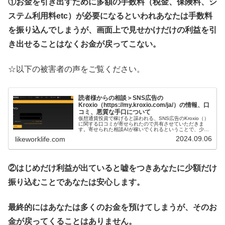
①お金を引き出すために多額の手数料（税金、保険料、シ
ステム利用料etc）が必要になるといわれあなたは手数料
を振り込んでしまうが、画面上で見せかけだけの利益を引
き出せることはなくお金が戻ってこない。
☆以下の被害者の声をご覧ください。
読者様からの相談＞SNS広告の
Kroxio（https://my.kroxio.com/ja/）の情報、口
コミ、悪質な手口について
仮想通貨投資で稼げると謳われる、SNS広告のKroxio（）
に関する口コミが寄せられたので共有させていただきま
す。寄せられた相談AIが稼いでくれるということで、少額
の振り込みをしましたが、高額なお金の振り込みを提案さ
2024.09.06
likeworklife.com
れ、断っていました。しば...
②はじめだけ利益が出ていると嘘をつきあなたに少額だけ
振り込むことであなたは安心します。
最終的にはあなたは多くのお金を預けてしまうが、そのお
金が戻ってくることはありません。