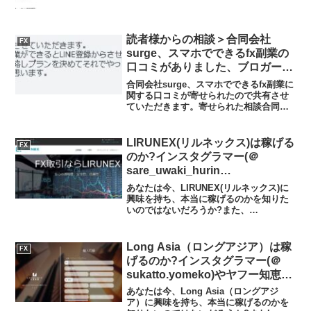
ールでの売り込みが 必死です。そもそ
も、この方 信用できるのですか？ 詳しい
方、教えてください。お願いします。
※※解説必死で売り込...
読者様からの相談＞合同会社
FX
surge、スマホでできるfx副業の
口コミがありました、ブロガーや
インフルエンサーのおススメに注
合同会社surge、スマホでできるfx副業に
意
関する口コミが寄せられたので共有させ
ていただきます。寄せられた相談合同会
社surgeについてです一連の流れを説明さ
せていただきます。まずスマホでの副業
ができるとLINE登録からさせていただ
LIRUNEX(リルネックス)は稼げる
FX
き、こち...
のか?インスタグラマー(＠
sare_uwaki_hurin
@excel_deteiji)やヤフー知恵袋で
あなたは今、LIRUNEX(リルネックス)に
話題のFX?副業の実態や実践者の
興味を持ち、本当に稼げるのかを知りた
いのではないだろうか?また、
声、口コミや評判を調査しました
LIRUNEX(リルネックス)に潜むリスクは
何なのかを調べようとしているのではな
いだろうか？答えを言うと、資金が増え
Long Asia（ロングアジア）は稼
FX
ることはないでし...
げるのか?インスタグラマー(＠
sukatto.yomeko)やヤフー知恵袋
で話題のFX?副業の実態や実践者
あなたは今、Long Asia（ロングアジ
の声、口コミや評判を調査しまし
ア）に興味を持ち、本当に稼げるのかを