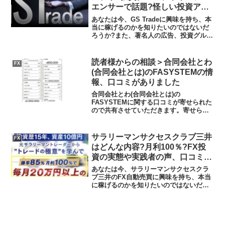
エンサーで話題?怪しい投資アプ
リの実態や実践者の声、口コミや
あなたは今、GS Tradeに興味を持ち、本
評判を調査しました
当に稼げるのかを知りたいのではないだ
ろうか?また、著名人の広告、投資グルー
プやインフルエンサーで話題のGS Trade
がどんな内容なのかを調べようとしてい
るのではないだろうか？答え、結論を言
読者様からの相談＞合同会社とわ
FX
うと、...
(合同会社とは)のFASYSTEMの情
報、口コミがありました
合同会社とわ(合同会社とは)の
FASYSTEMに関する口コミが寄せられた
ので共有させていただきます。寄せられ
た相談いま、それこそ、合同会社 と
は。というところに入金しようか悩んで
います。いまは、たまたまみた千春さん
サラリーマンサクセスクラブ三井
FX
というサイトで、19000...
はどんな内容?月利100％?FX投
資の実態や実践者の声、口コミや
評判を調査しました
あなたは今、サラリーマンサクセスクラ
ブ三井のFX自動売買に興味を持ち、本当
に稼げるのかを知りたいのではないだろ
うか?また、サラリーマンサクセスクラブ
三井に潜むリスクは何なのかを調べよう
としているのではないだろうか？答え、
結論を言うと、サラリ...