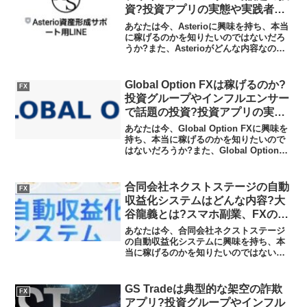
資?投資アプリの実態や実践者の
声、口コミや評判を調査しました
あなたは今、Asterioに興味を持ち、本当
に稼げるのかを知りたいのではないだろ
うか?また、Asterioがどんな内容なのか
を調べようとしているのではないだろう
か？答え、結論を言うと、Asterioは日本
の金融庁の登録なしの無許可営業のサ
Global Option FXは稼げるのか?
FX
イ...
投資グループやインフルエンサー
で話題の投資?投資アプリの実態
や実践者の声、口コミや評判を調
あなたは今、Global Option FXに興味を
査しました
持ち、本当に稼げるのかを知りたいので
はないだろうか?また、Global Option
FXがどんな内容なのかを調べようとして
いるのではないだろうか？答え、結論を
言うと、Global Opt...
合同会社ネクストステージの自動
FX
収益化システムはどんな内容?大
谷龍義とは?スマホ副業、FXの実
態や実践者の声、口コミや評判を
あなたは今、合同会社ネクストステージ
調査しました
の自動収益化システムに興味を持ち、本
当に稼げるのかを知りたいのではないだ
ろうか?また、合同会社ネクストステージ
の自動収益化システムのFXに潜むリスク
は何なのかを調べようとしているのでは
GS Tradeは典型的な架空の詐欺
FX
ないだろうか？答え、...
アプリ?投資グループやインフル