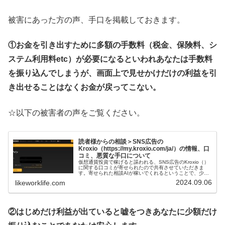
被害にあった方の声、手口を掲載しておきます。
①お金を引き出すために多額の手数料（税金、保険料、シ
ステム利用料etc）が必要になるといわれあなたは手数料
を振り込んでしまうが、画面上で見せかけだけの利益を引
き出せることはなくお金が戻ってこない。
☆以下の被害者の声をご覧ください。
読者様からの相談＞SNS広告の
Kroxio（https://my.kroxio.com/ja/）の情報、口
コミ、悪質な手口について
仮想通貨投資で稼げると謳われる、SNS広告のKroxio（）
に関する口コミが寄せられたので共有させていただきま
す。寄せられた相談AIが稼いでくれるということで、少額
の振り込みをしましたが、高額なお金の振り込みを提案さ
2024.09.06
likeworklife.com
れ、断っていました。しば...
②はじめだけ利益が出ていると嘘をつきあなたに少額だけ