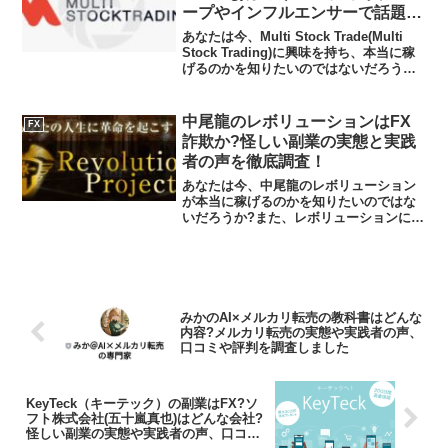
ープやインフルエンサーで話題の
投資?投資アプリの実態や実践者
あなたは今、Multi Stock Trade(Multi
の声、口コミや評判を調査しまし
Stock Trading)に興味を持ち、本当に稼
げるのかを知りたいのではないだろうか?
た
また、Multi Stock Trade(Multi Stock
Trading)がどんな内...
中尾龍のレボリューションはFX
FX
詐欺か?怪しい副業の実態と実践
者の声を徹底調査！
あなたは今、中尾龍のレボリューション
が本当に稼げるのかを知りたいのではな
いだろうか?また、レボリューションに潜
むリスクは何なのかを調べようとしてい
るのではないだろうか？答えを言うと、
大きく稼げる可能性は低いといえます。
今回はその理由について...
みかのAI×メルカリ転売の教科書はどんな
内容?メルカリ転売の実態や実践者の声、
口コミや評判を調査しました
KeyTeck（キーテック）の副業はFX?ソ
フト株式会社(五十嵐真也)はどんな会社?
怪しい副業の実態や実践者の声、口コミ