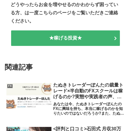
どうやったらお金を増やせるのかわからず困ってい
る方、は一度こちらのページをご覧いただきご連絡
ください。
★稼げる投資★
関連記事
たぬきトレーダーぽんたの裁量ト
FX
レード×半自動のFXスクールは稼
げるのか?実態や実践者の声、口
コミや評判を調査しました
あなたは今、たぬきトレーダーぽんたの
FXに興味を持ち、本当に稼げるのかを知
りたいのではないだろうか?また、たぬき
トレーダーぽんたのFXに潜むリスクは何
なのかを調べようとしているのではない
だろうか？答え、結論を言うと、たぬき
<評判と口コミ>石田式 月収30万
FX