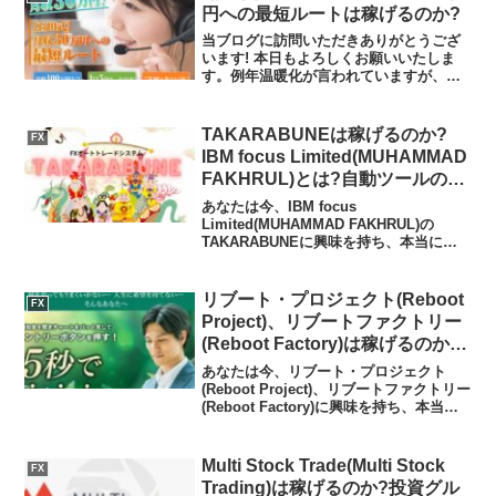
トレーダーぽんたの...
円への最短ルートは稼げるのか?
当ブログに訪問いただきありがとうござ
います! 本日もよろしくお願いいたしま
す。例年温暖化が言われていますが、た
しかに10年程前と比較したら、使用して
いるアウターが薄手になっていると思い
ます。季節の変わり目には体調に気を付
TAKARABUNEは稼げるのか?
FX
けて毎日過ごしていき...
IBM focus Limited(MUHAMMAD
FAKHRUL)とは?自動ツールの実
態や実践者の声、口コミや評判を
あなたは今、IBM focus
調査しました
Limited(MUHAMMAD FAKHRUL)の
TAKARABUNEに興味を持ち、本当に稼
げるのかを知りたいのではないだろうか?
また、TAKARABUNEに潜むリスクは何
なのかを調べようとしているのではな...
リブート・プロジェクト(Reboot
FX
Project)、リブートファクトリー
(Reboot Factory)は稼げるのか?
フィアナ、かずきの評判とは?
あなたは今、リブート・プロジェクト
LOONSHOTS合同会社(荒井悠哉)
(Reboot Project)、リブートファクトリー
(Reboot Factory)に興味を持ち、本当に
のFXの実態や実践者の声、口コ
稼げるのかを知りたいのではないだろう
ミや評判を調査しました
か?また、リブート・プロジェクト
(Reboot Project)...
Multi Stock Trade(Multi Stock
FX
Trading)は稼げるのか?投資グル