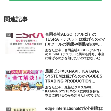
関連記事
合同会社ALGO（アルゴ）の
FX
TESRA（テスラ）は稼げるのか?
FXツールの実態や実践者の声、
口コミや評判を調査しました
あなたは今、合同会社ALGO（アルゴ）
のTESRA（テスラ）に興味を持ち、本当
に稼げるのかを知りたいのではないだろ
うか?また、TESRA（テスラ）のFXツー
ルに潜むリスクは何なのかを調べようと
しているのではないだろうか？答え、結
最新ビジネスNAVI、KATANA
FX
論を言うと、...
SYSTEMは稼げるのか?GOBES
TRADING PRODUCTION
COMPANY LIMITED(TRAN VAN
あなたは今、最新ビジネスNAVI、
THANH)とは?FXツールの実態や
KATANA SYSTEMのFXに興味を持ち、
本当に稼げるのかを知りたいのではない
実践者の声、口コミや評判を調査
だろうか?また、最新ビジネスNAVI、
しました
KATANA SYSTEMのFXに潜むリスクは
何なのかを調べようとしているのではな
edge internationalの安心副業は
FX