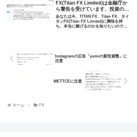
うアプリであり、取...
FX(Titan FX Limited)は金融庁か
ら警告を受けています、投資の実
態や実践者の声、口コミや評判を
あなたは今、TITAN FX、Titan FX、タイ
調査しました
タンFX(Titan FX Limited)に興味を持
ち、本当に稼げるのかを知りたいのでは
ないだろうか?また、TITAN FX、Titan
FX、タイタンFX(Titan FX Limit...
Instagramの広告「yumiの新投資塾」に
注意
METTCEに注意
ホーム
FX