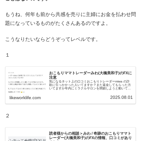
もうね、何年も前から共感を売りに主婦にお金を払わせ問
題になっているものがたくさんあるのですよ。
こうなりたいならどうぞってレベルです。
１
おこもりママトレーダーみわ(大橋美和子)のFXに
注意
気になるネット上の口コミおこもりトレーダーmiwa の詐
欺に引っかかった人いてますか？また返金してもらった方
いてますか年内にミラクルサロンを閉鎖しようと動いてる
のが気になります。結局みんなから莫大な資金を集めて逃
げる用意してるように感じます...
2025.08.01
likeworklife.com
２
読者様からの相談＞みわ / 奇跡のおこもりママト
レーダー(大橋美和子)のFXの情報、口コミがあり