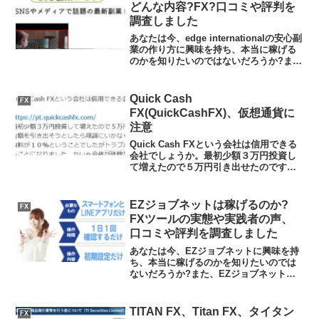
いだ...
どんな内容?FX?口コミや評判を
調査しました
あなたは今、edge internationalの安心副
業の作り方に興味を持ち、本当に稼げる
のかを知りたいのではないだろうか?ま
た、edge internationalの安心副業に潜む
リスクは何なのかを調べようとしている
のではないだろうか？...
Quick Cash
FX
FX(QuickCashFX)、仮想通貨に
注意
Quick Cash FXという会社は信用できる
会社でしょうか。最初少額３万円投資し
て増えたので５万円引き出せたのですが
その後少しまとまった金額を引き出そう
としたら順調にいかなくなりました。
bitbankからの引き出しの手数料が１０%
EZジョブネットは稼げるのか?
FX
という...
FXツールの実態や実践者の声、
口コミや評判を調査しました
あなたは今、EZジョブネットに興味を持
ち、本当に稼げるのかを知りたいのでは
ないだろうか?また、EZジョブネットに
潜むリスクは何なのかを調べようとして
いるのではないだろうか？答え、結論を
言うと、EZジョブネットは嘘の運用を謳
TITAN FX、Titan FX、タイタン
FX