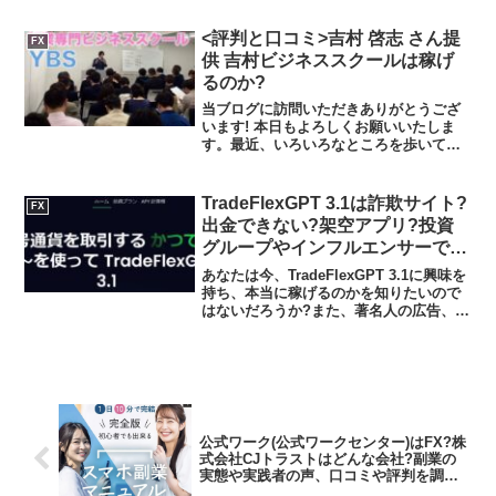
かを調べようとしているのではないだろ
うか？答えを言うと、初心者が大きく稼
<評判と口コミ>吉村 啓志 さん提
FX
げる可能性は低い...
供 吉村ビジネススクールは稼げ
るのか?
当ブログに訪問いただきありがとうござ
います! 本日もよろしくお願いいたしま
す。最近、いろいろなところを歩いて回
る散歩にはまっています。高校生の頃は
散歩をなぜみんなするのだろうと思って
いましたが、季節の変化を感じることが
TradeFlexGPT 3.1は詐欺サイト?
FX
でき、気分がとてもリフ...
出金できない?架空アプリ?投資
グループやインフルエンサーで話
題の投資の実態や実践者の声、口
あなたは今、TradeFlexGPT 3.1に興味を
コミや評判を調査しました
持ち、本当に稼げるのかを知りたいので
はないだろうか?また、著名人の広告、投
資グループやインフルエンサーで話題の
TradeFlexGPT 3.1がどんな内容なのかを
調べようとしているのではな...
公式ワーク(公式ワークセンター)はFX?株
式会社CJトラストはどんな会社?副業の
実態や実践者の声、口コミや評判を調査
しました