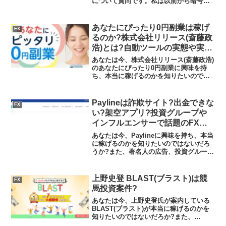
について質問です。私は以前から暗号通
貨を持っていましたがbitgetwlletは知り
ませんでした。マッチングアプリで知り
合った女性から、USDC利息を進められ...
あなたにぴったり0円副業は稼げ
FX
るのか?株式会社リリース(斎藤政
浩)とは?自動ツールの実態や実践
者の声、口コミや評判を調査しま
あなたは今、株式会社リリース(斎藤政浩)
した
のあなたにぴったり0円副業に興味を持
ち、本当に稼げるのかを知りたいのでは
ないだろうか?また、あなたにぴったり0
円副業に潜むリスクは何なのかを調べよ
うとしているのではないだろうか？答え
Paylineは詐欺サイト?出金できな
FX
を言うと、稼ぐこと...
い?架空アプリ?投資グループや
インフルエンサーで話題のFX投
資の実態や実践者の声、口コミや
あなたは今、Paylineに興味を持ち、本当
評判を調査しました
に稼げるのかを知りたいのではないだろ
うか?また、著名人の広告、投資グループ
やインフルエンサーで話題のPaylineがど
んな内容なのかを調べようとしているの
ではないだろうか？答え、結論を言う
上野史登 BLAST(ブラスト)は競
FX
と、Pa...
馬投資案件?
あなたは今、上野史登氏が案内している
BLAST(ブラスト)が本当に稼げるのかを
知りたいのではないだろか?また、
BLAST(ブラスト)に潜むリスクは何なの