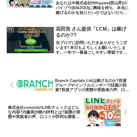
あなたは今株式会社INSquare(西山昇)の
バイゾウ(BAIZOU)に興味を持ち、本当に
稼げるのかを知りたいのではないだろう
か?また、バイゾウ(BAIZOU)に潜むリス
クは何なのかを調べようとしているので
はないだろうか？答えを言うと稼ぐこ...
花田浩 さん提供「LCM」は稼げ
FX
るのか??
当ブログに訪問いただきありがとうござ
います! 本日もよろしくお願いいたしま
す。一年で一番過ごしやすい季節ですね!!
こんな日が毎日続くようなところに住み
たいです。さて、本日は、花田浩 さん提
供「LCM」について考えていきたいと思
います。特定商...
Branch Capitals Ltdは稼げるのか?投資
グループやインフルエンサーで話題の投
資?投資アプリの実態や実践者の声、口コ
ミや評判を調査しました
株式会社commitのLINEチェックはどん
な内容?内藤美沙樹の評判とは?副業の実
態や実践者の声、口コミや評判を調査し
ました