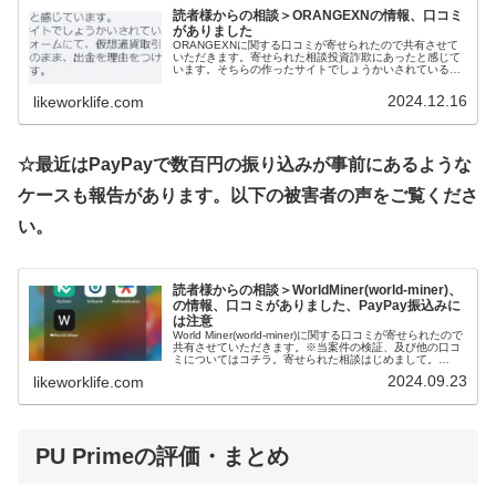
読者様からの相談＞ORANGEXNの情報、口コミ
がありました
ORANGEXNに関する口コミが寄せられたので共有させて
いただきます。寄せられた相談投資詐欺にあったと感じて
います。そちらの作ったサイトでしょうかいされている
ORANGEXNというプラットフォームにて、仮想通貨取引
を行ったのですが、本当に内...
2024.12.16
likeworklife.com
☆最近はPayPayで数百円の振り込みが事前にあるような
ケースも報告があります。以下の被害者の声をご覧くださ
い。
読者様からの相談＞WorldMiner(world-miner)、
の情報、口コミがありました、PayPay振込みに
は注意
World Miner(world-miner)に関する口コミが寄せられたので
共有させていただきます。※当案件の検証、及び他の口コ
ミについてはコチラ。寄せられた相談はじめまして。
World Minerを検索してこちらを追加しました。2万円振...
2024.09.23
likeworklife.com
PU Prime
の評価・まとめ