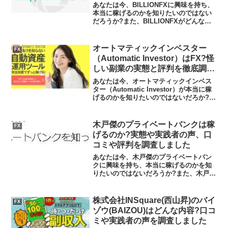
る投資グループの実態や実践者の
あなたは今、BILLIONFXに興味を持ち、
声、口コミや評判を調査しました
本当に稼げるのかを知りたいのではない
だろうか?また、BILLIONFXがどんな内
容なのかを調べようとしているのではな
いだろうか？答え、結論を言うと、
BILLIONFXは金融庁から警告を受けてい
オートマティックインベスター
FX
る無...
（Automatic Investor）はFX?怪
しい副業の実態と評判を徹底調
査！
あなたは今、オートマティックインベス
ター（Automatic Investor）が本当に稼
げるのかを知りたいのではないだろか?ま
た、オートマティックインベスター
（Automatic Investor）に潜むリスクは
何なのかを調べようとしてい...
木戸傑のプライベートバンクは稼
FX
げるのか?実態や実践者の声、口
コミや評判を調査しました
あなたは今、木戸傑のプライベートバン
クに興味を持ち、本当に稼げるのかを知
りたいのではないだろうか?また、木戸傑
のプライベートバンクに潜むリスクは何
なのかを調べようとしているのではない
だろうか？答え、結論を言うと、木戸傑
株式会社INSquare(西山昇)のバイ
FX
のプライベートバンクが...
ゾウ(BAIZOU)はどんな内容?口コ
ミや実践者の声を調査しました