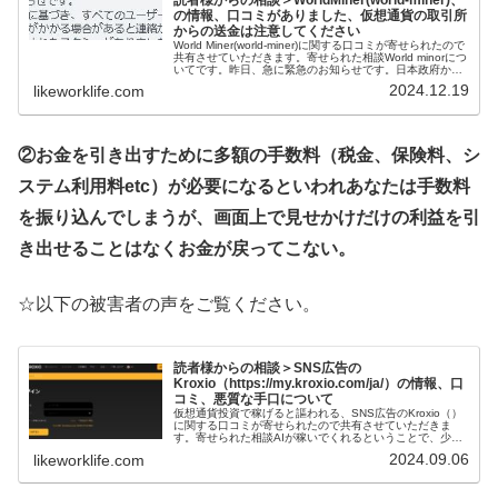
の情報、口コミがありました、仮想通貨の取引所
からの送金は注意してください
World Miner(world-miner)に関する口コミが寄せられたので
共有させていただきます。寄せられた相談World minorにつ
いてです。昨日、急に緊急のお知らせです。日本政府から
の関連書類に基づき、すべてのユーザーの資金安全...
2024.12.19
likeworklife.com
②お金を引き出すために多額の手数料（税金、保険料、シ
ステム利用料etc）が必要になるといわれあなたは手数料
を振り込んでしまうが、画面上で見せかけだけの利益を引
き出せることはなくお金が戻ってこない。
☆以下の被害者の声をご覧ください。
読者様からの相談＞SNS広告の
Kroxio（https://my.kroxio.com/ja/）の情報、口
コミ、悪質な手口について
仮想通貨投資で稼げると謳われる、SNS広告のKroxio（）
に関する口コミが寄せられたので共有させていただきま
す。寄せられた相談AIが稼いでくれるということで、少額
の振り込みをしましたが、高額なお金の振り込みを提案さ
2024.09.06
likeworklife.com
れ、断っていました。しば...