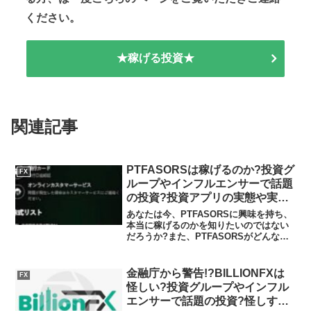
ください。
★稼げる投資★
関連記事
PTFASORSは稼げるのか?投資グ
FX
ループやインフルエンサーで話題
の投資?投資アプリの実態や実践
者の声、口コミや評判を調査しま
あなたは今、PTFASORSに興味を持ち、
した
本当に稼げるのかを知りたいのではない
だろうか?また、PTFASORSがどんな内
容なのかを調べようとしているのではな
いだろうか？答え、結論を言うと、
PTFASORSは日本の金融庁の登録なしの
金融庁から警告!?BILLIONFXは
FX
無許可営業...
怪しい?投資グループやインフル
エンサーで話題の投資?怪しすぎ