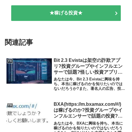
★稼げる投資★
関連記事
Bit 2.3 Evistaは架空の詐欺アプ
FX
リ?投資グループやインフルエン
サーで話題?怪しい投資アプリの
実態や実践者の声、口コミや評判
あなたは今、Bit 2.3 Evistaに興味を持
を調査しました
ち、本当に稼げるのかを知りたいのでは
ないだろうか?また、著名人の広告、投資
グループやインフルエンサーで話題のBit
2.3 Evistaがどんな内容なのかを調べよう
としているのではないだろう...
BXA(https://m.bxamax.com/#/)
FX
は稼げるのか?投資グループやイ
ンフルエンサーで話題の投資?投
資アプリの実態や実践者の声、口
あなたは今、BXAに興味を持ち、本当に
コミや評判を調査しました
稼げるのかを知りたいのではないだろう