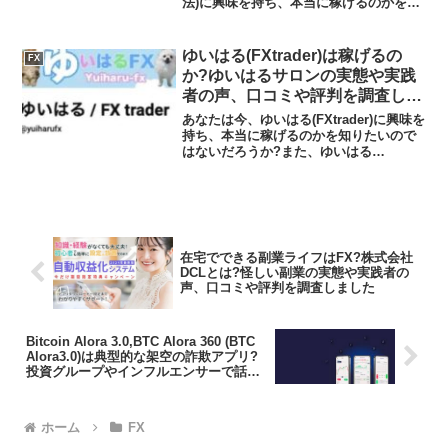
法)に興味を持ち、本当に稼げるのかを知
りたいのではないだろうか?また、在宅収
入システム自動キットに潜むリスクは何
なのかを調べようとしているのではない
ゆいはる(FXtrader)は稼げるの
FX
だろうか？答えを言...
か?ゆいはるサロンの実態や実践
者の声、口コミや評判を調査しま
した
あなたは今、ゆいはる(FXtrader)に興味を
持ち、本当に稼げるのかを知りたいので
はないだろうか?また、ゆいはる
(FXtrader)に潜むリスクは何なのかを調べ
ようとしているのではないだろうか？答
え、結論を言うと、ゆいはる(FXtrade...
在宅でできる副業ライフはFX?株式会社
DCLとは?怪しい副業の実態や実践者の
声、口コミや評判を調査しました
Bitcoin Alora 3.0,BTC Alora 360 (BTC
Alora3.0)は典型的な架空の詐欺アプリ?
投資グループやインフルエンサーで話題?
怪しい投資アプリの実態や実践者の声、
口コミや評判を調査しました
ホーム
FX