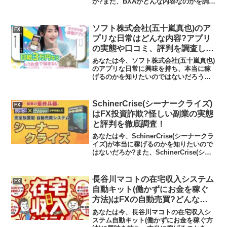
か?また、BXAがどんな内容なのかを調べ
ようとしているのではないだろうか？答
え、結論を言うと、BXAは日本の金融庁
の登録なしの無許可営業のサイトであ
ソフト株式会社(五十嵐真也)のア
FX
り、BXAで稼げる...
プリな日常はどんな内容?アプリ
の実態や口コミ、評判を調査しま
した
あなたは今、ソフト株式会社(五十嵐真也)
のアプリな日常に興味を持ち、本当に稼
げるのかを知りたいのではないだろうか?
また、アプリな日常に潜むリスクは何な
のかを調べようとしているのではないだ
ろうか？答えを言うと、稼げる可能性は
SchinerCrise(シーナークライズ)
FX
低くおすすめできま...
はFX投資詐欺?怪しい副業の実態
と評判を徹底調査！
あなたは今、SchinerCrise(シーナークラ
イズ)が本当に稼げるのかを知りたいので
はないだろか?また、SchinerCrise(シー
ナークライズ)に潜むリスクは何なのかを
調べようとしているのではないだろう
か？答えを言うと、初心者が大き...
長谷川マコトの在宅収入システム
FX
自動キット(働かずにお金を稼ぐ
方法)はFXの自動売買?どんな内
容?副業の実態や実践者の声、口
あなたは今、長谷川マコトの在宅収入シ
コミや評判を調査しました
ステム自動キット(働かずにお金を稼ぐ方