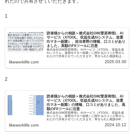
れたので共有させていただきます。
1
読者様からの相談＞株式会社GW(菅原将悟)、AI
サービス（XTOOL、収益生成AIシステム、放置
ISマネー副業）、担当東野の情報、口コミがあり
ました、高額のFXツールに注意
株式会社GW(菅原将悟)、AIサービス（XTOOL、収益生成
AIシステム、放置ISマネー副業）に関する口コミが寄せら
れたので共有させていただきます。寄せられた相談私は2
月の27日に AI サービスの X - Toolのx05の料金120万を...
2025.03.30
likeworklife.com
2
読者様からの相談＞株式会社GW(菅原将悟)、AI
サービス（XTOOL、収益生成AIシステム、放置
ISマネー副業）の情報、口コミがありました、高
額のFXツールに注意
株式会社GW(菅原将悟)、AIサービス（XTOOL、収益生成
AIシステム、放置ISマネー副業）に関する口コミが寄せら
れたので共有させていただきます。寄せられた相談GW株
式会社AIツールを契約しようかどうしようか悩んでます。
2024.10.12
likeworklife.com
ネットではあまり良...