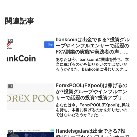
関連記事
bankcoinは出金できる?投資グル
FX
ープやインフルエンサーで話題の
FX?副業の実態や実践者の声、口
コミや評判を調査しました
あなたは今、bankcoinに興味を持ち、本
当に稼げるのかを知りたいのではないだ
ろうか?また、bankcoinに潜むリスクは
何なのかを調べようとしているのではな
いだろうか？答えを言うと、bankcoinは
実体が不確かな海外業者であり、あな
ForexPOOL(FXpool)は稼げるの
FX
た...
か?投資グループやインフルエン
サーで話題の投資?投資アプリの
実態や実践者の声、口コミや評判
あなたは今、ForexPOOL(FXpool)に興味
を調査しました
を持ち、本当に稼げるのかを知りたいの
ではないだろうか?また、
ForexPOOL(FXpool)がどんな内容なのか
を調べようとしているのではないだろう
か？答え、結論を言うと、ForexPOO...
Handelsgatanは出金できる?投
FX