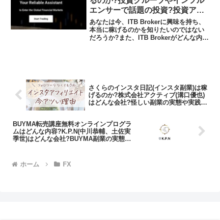
るのか?投資グループやインフル
エンサーで話題の投資?投資アプ
リの実態や実践者の声、口コミや
あなたは今、ITB Brokerに興味を持ち、
評判を調査しました
本当に稼げるのかを知りたいのではない
だろうか?また、ITB Brokerがどんな内容
なのかを調べようとしているのではない
だろうか？答え、結論を言うと、ITB
Brokerは日本の金融庁の登録なし...
さくらのインスタ日記(インスタ副業)は稼
げるのか?株式会社アクティブ(溝口優也)
はどんな会社?怪しい副業の実態や実践者
の声、口コミや評判を調査しました
BUYMA転売講座無料オンラインプログラ
ムはどんな内容?K.P.N(中川恭輔、土佐実
季世)はどんな会社?BUYMA副業の実態や
実践者の声、口コミや評判を調査しまし
た
ホーム
FX