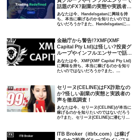
資グループやインフルエンサーで
話題のFX?副業の実態や実践者の
声、口コミや評判を調査しました
あなたは今、Handelsgatanに興味を持
ち、本当に稼げるのかを知りたいのでは
ないだろうか?また、Handelsgatanに潜
むリスクは何なのかを調べようとしてい
るのではないだろうか？答えを言うと、
Handelsgatanは実体が不確か...
金融庁から警告!?XMF(XMF
FX
Capital Pty Ltd)は怪しい?投資グ
ループやインフルエンサーで話題
の投資?怪しすぎる投資グループ
あなたは今、XMF(XMF Capital Pty Ltd)
の実態や実践者の声、口コミや評
に興味を持ち、本当に稼げるのかを知り
たいのではないだろうか?また、
判を調査しました
XMF(XMF Capital Pty Ltd)がどんな内容
なのかを調べようとしているのではない
だろうか？答え、結...
セリーヌ(CELINE)はFX詐欺なの
FX
か?怪しい副業の実態と実践者の
声を徹底調査！
あなたは今、セリーヌ(CELINE)が本当に
稼げるのかを知りたいのではないだろう
か?また、セリーヌ(CELINE)に潜むリス
クは何なのかを調べようとしているので
はないだろうか？答えを言うと、初心者
が大きく稼げる可能性は低いといえま
ITB Broker（itbfx.com）は稼げ
FX
す。今回は...