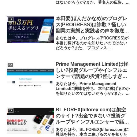
はないだろうか?また、著名人の広告、投
資グループやインフルエンサーで話題の
TradeFlex4.3GPTがどんな内容なのかを
調べようとしているのではないだ...
本田要(ほんだかなめ)のプログレ
FX
ス(PROGRESS)は詐欺？怪しい
副業の実態と実践者の声を徹底調
査！
あなたは今、プログレス(PROGRESS)が
本当に稼げるのかを知りたいのではない
だろうか?また、 プログレス
(PROGRESS) に潜むリスクは何なのかを
調べようとしているのではないだろう
か？答えを言うと、大きく稼げる可能性
Prime Management Limitedは怪
FX
は低いといえます...
しい?投資グループやインフルエ
ンサーで話題の投資?怪しすぎる
投資グループの実態や実践者の
あなたは今、Prime Management
声、口コミや評判を調査しました
Limitedに興味を持ち、本当に稼げるのか
を知りたいのではないだろうか?また、
Prime Management Limitedがどんな内
容なのかを調べようとしているのではな
いだろうか？答え、結...
BL FOREX(blforex.com)は架空
FX
のサイト?出金できない?投資グ
ループやインフルエンサーで話題
のFX?副業の実態や実践者の声、
あなたは今、BL FOREX(blforex.com)に
口コミや評判を調査しました
興味を持ち、本当に稼げるのかを知りた