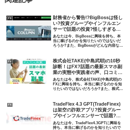
財務省から警告!?BigBossは怪し
FX
い?投資グループやインフルエン
サーで話題の投資?怪しすぎる投
資グループの実態や実践者の声、
あなたは今、BigBossに興味を持ち、本
口コミや評判を調査しました
当に稼げるのかを知りたいのではないだ
ろうか?また、BigBossがどんな内容なの
かを調べようとしているのではないだろ
うか？答え、結論を言うと、BigBossは
財務省から警告を受けている無許可営業
株式会社TAKE(中島武耶)の10秒
FX
の詐...
診断！はFX?話題の最新スマホ副
業の実態や実践者の声、口コミや
評判を調査しました
あなたは今、株式会社TAKE(中島武耶)の
FXに興味を持ち、本当に稼げるのかを知
りたいのではないだろうか?また、株式会
社TAKE(中島武耶)のFXに潜むリスクは何
なのかを調べようとしているのではない
だろうか？答え、結論を言うと、株式会
TradeFlex 4.3 GPT(TradeFinex)
FX
社TA...
は架空の詐欺アプリ?投資グルー
プやインフルエンサーで話題?怪
しい投資アプリの実態や実践者の
あなたは今、TradeFlex4.3GPTに興味を
声、口コミや評判を調査しました
持ち、本当に稼げるのかを知りたいので