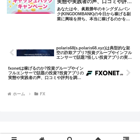
実態や実践者の声、口コミや評判
を調査しました
あなたは今、眞殿勝年のキングダムバン
ク(KINGDOMBANK)の今日から稼げる副
業に興味を持ち、本当に稼げるのかを知
りたいのではないだろうか?また、キング
ダムバンク(KINGDOMBANK)に潜むリス
クは何なのかを調べようとしているので
は...
polaris68(s.polaris68.xyz)は典型的な架
空の詐欺アプリ?投資グループやインフル
エンサーで話題?怪しい投資アプリの実態
や実践者の声、口コミや評判を調査しま
した
fxonetは稼げるのか?投資グループやイン
フルエンサーで話題の投資?投資アプリの
実態や実践者の声、口コミや評判を調査
しました
ホーム
FX