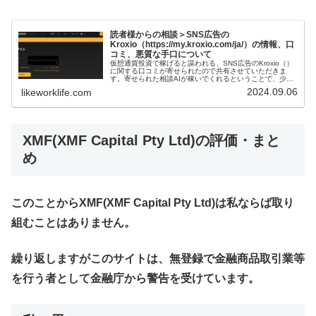
読者様からの相談＞SNS広告の
Kroxio（https://my.kroxio.com/ja/）の情報、口
コミ、悪質な手口について
仮想通貨投資で稼げると謳われる、SNS広告のKroxio（）
に関する口コミが寄せられたので共有させていただきま
す。寄せられた相談AIが稼いでくれるということで、少額
の振り込みをしましたが、高額なお金の振り込みを提案さ
2024.09.06
likeworklife.com
れ、断っていました。しば...
XMF(XMF Capital Pty Ltd)
の評価・まと
め
このことからXMF(XMF Capital Pty Ltd)は私ならば取り
組むことはありません。
繰り返しますがこのサイトは、無登録で金融商品取引業等
を行う者として金融庁から警告を受けています。