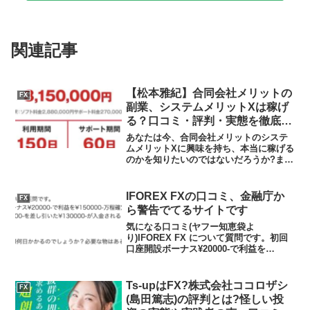
関連記事
【松本雅紀】合同会社メリットの
FX
副業、システムメリットXは稼げ
る？口コミ・評判・実態を徹底検
証
あなたは今、合同会社メリットのシステ
ムメリットXに興味を持ち、本当に稼げる
のかを知りたいのではないだろうか?ま
た、システムメリットXに潜むリスクは何
なのかを調べようとしているのではない
だろうか？答え、結論を言うと、システ
IFOREX FXの口コミ、金融庁か
FX
ムメリットXが謳う利...
ら警告でてるサイトです
気になる口コミ(ヤフー知恵袋よ
り)IFOREX FX について質問です。初回
口座開設ボーナス¥20000-で利益を
¥150000-万程確定させたのですが、出金
できる金額は¥20000-を差し引いた
¥130000-が入金されるとゆう理解で良
Ts-upはFX?株式会社ココロザシ
FX
い...
(島田篤志)の評判とは?怪しい投