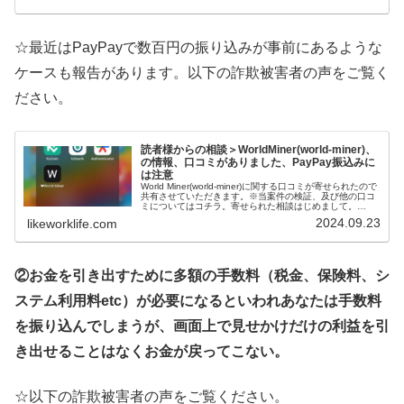
☆最近はPayPayで数百円の振り込みが事前にあるような
ケースも報告があります。以下の詐欺被害者の声をご覧く
ださい。
読者様からの相談＞WorldMiner(world-miner)、
の情報、口コミがありました、PayPay振込みに
は注意
World Miner(world-miner)に関する口コミが寄せられたので
共有させていただきます。※当案件の検証、及び他の口コ
ミについてはコチラ。寄せられた相談はじめまして。
World Minerを検索してこちらを追加しました。2万円振...
2024.09.23
likeworklife.com
②お金を引き出すために多額の手数料（税金、保険料、シ
ステム利用料etc）が必要になるといわれあなたは手数料
を振り込んでしまうが、画面上で見せかけだけの利益を引
き出せることはなくお金が戻ってこない。
☆以下の詐欺被害者の声をご覧ください。