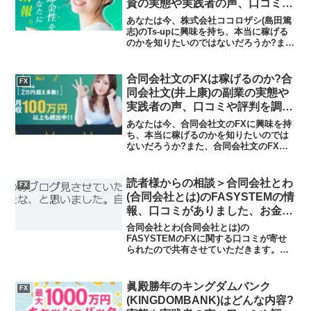
資の実態や実践者の声、口コミを
調査しました
あなたは今、株式会社ココロザシ(島田篤
志)のTs-upに興味を持ち、本当に稼げる
のかを知りたいのではないだろうか?ま
た、Ts-upに潜むリスクは何なのかを調べ
ようとしているのではないだろうか？答
え、結論を言うと、Ts-upは出金できる可
合同会社文のFXは稼げるのか?合
FX
能性...
同会社文(井上康)の副業の実態や
実践者の声、口コミや評判を調査
しました
あなたは今、合同会社文のFXに興味を持
ち、本当に稼げるのかを知りたいのでは
ないだろうか?また、合同会社文のFXに
潜むリスクは何なのかを調べようとして
いるのではないだろうか？答え、結論を
言うと、合同会社文のFXが謳う利益をあ
読者様からの相談＞合同会社とわ
FX
なたが出せる可能性...
(合同会社とは)のFASYSTEMの情
報、口コミがありました、お金は
増えません
合同会社とわ(合同会社とは)の
FASYSTEMのFXに関する口コミが寄せ
られたので共有させていただきます。寄
せられた相談こんばんわ、合同会社とわ
のブログ見させていただきました。正直
もっと早く見ておけば良かったな、と思
眞殿勝年のキングダムバンク
FX
いました。自分の無知さに...
(KINGDOMBANK)はどんな内容?