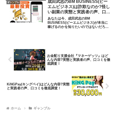
を調べようとしているのではないだろう
成田武志のBM BUSINESS(ビー
ギャンブル
か？答...
エムビジネス)は詐欺なのか?怪し
い副業の実態と実践者の声、口コ
ミを徹底調査！
あなたは今、成田武志のBM
BUSINESS(ビーエムビジネス)が本当に
稼げるのかを知りたいのではないだろう
か?また、BM BUSINESS(ビーエムビジ
ネス)に潜むリスクは何なのかを調べよう
としているのではないだろうか？答えを
言うと、大き...
お金配り支援会社『マネーゲッツ』はど
んな内容?実態と実践者の声、口コミを徹
底調査！
KiNGPay(キングペイ)はどんな内容?実態
と実践者の声、口コミを徹底調査！
ホーム
ギャンブル