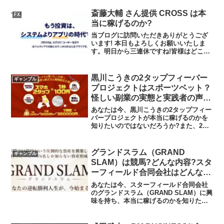
ドスプリンター)に潜むリスクは何なのか
を調べようとしている...
斎藤大輔 さん提供 CROSS は本
FX
当に稼げるのか?
当ブログに訪問いただきありがとうござ
います! 本日もよろしくお願いいたしま
す。明日から三連休ですね!皆様はどこか
に出かけられますか?私は愛車で少し遠出
してみたいなと思っています。さて、本
日は、斎藤大輔 さん提供 CROSSについ
黒川こうきの2タップフィーバー
ギャンブル
て考えていき...
プロジェクトはスポーツベット？
怪しい副業の実態と実践者の声を
徹底調査！
あなたは今、黒川こうきの2タップフィー
バープロジェクトが本当に稼げるのかを
知りたいのではないだろうか?また、2タ
ップフィーバープロジェクトに潜むリス
クは何なのかを調べようとしているので
はないだろうか？答えを言うと、初心者
グランドスラム（GRAND
ギャンブル
が大きく稼げる可能性...
SLAM）は競馬?どんな内容?スタ
ーフィールド合同会社はどんな会
社?副業の実態や実践者の声、口
あなたは今、スターフィールド合同会社
コミや評判を調査しました
のグランドスラム（GRAND SLAM）に興
味を持ち、本当に稼げるのかを知りたい
のではないだろうか?また、グランドスラ
ム（GRAND SLAM）はどんな内容なのか