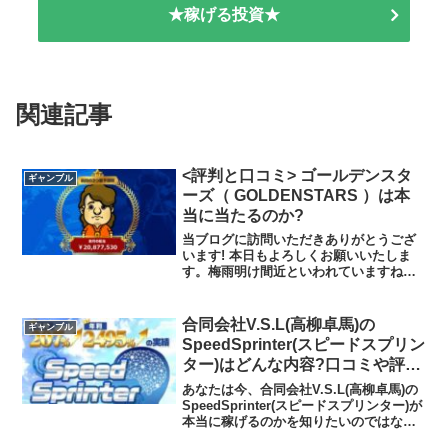
★稼げる投資★
関連記事
<評判と口コミ> ゴールデンスタ
ギャンブル
ーズ（ GOLDENSTARS ）は本
当に当たるのか?
当ブログに訪問いただきありがとうござ
います! 本日もよろしくお願いいたしま
す。梅雨明け間近といわれていますね。
今年の夏は何をして過ごそうか楽しみに
考えています。さて、本日は、ゴールデ
ンスターズ （ GOLDENSTARS ） につ
合同会社V.S.L(高柳卓馬)の
ギャンブル
いて考えて...
SpeedSprinter(スピードスプリン
ター)はどんな内容?口コミや評判
を調査しました
あなたは今、合同会社V.S.L(高柳卓馬)の
SpeedSprinter(スピードスプリンター)が
本当に稼げるのかを知りたいのではない
だろうか?また、SpeedSprinter(スピー