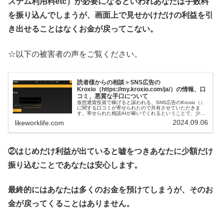
ステム利用料etc）が必要になるといわれあなたは手数料
を振り込んでしまうが、画面上で見せかけだけの利益を引
き出せることはなくお金が戻ってこない。
☆以下の被害者の声をご覧ください。
読者様からの相談＞SNS広告の
Kroxio（https://my.kroxio.com/ja/）の情報、口
コミ、悪質な手口について
仮想通貨投資で稼げると謳われる、SNS広告のKroxio（）
に関する口コミが寄せられたので共有させていただきま
す。寄せられた相談AIが稼いでくれるということで、少額
の振り込みをしましたが、高額なお金の振り込みを提案さ
2024.09.06
likeworklife.com
れ、断っていました。しば...
②はじめだけ利益が出ていると嘘をつきあなたに少額だけ
振り込むことであなたは安心します。
最終的にはあなたは多くのお金を預けてしまうが、そのお
金が戻ってくることはありません。