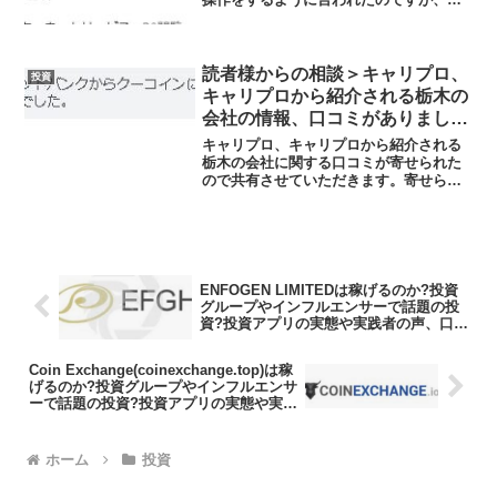
なり怪しいサイトのような気がして心配
です。このサイトや仮想通貨に詳しい方
がいれば教えていただきたいです。※※
解説あちゃー、まだ...
読者様からの相談＞キャリプロ、
投資
キャリプロから紹介される栃木の
会社の情報、口コミがありまし
た、金融庁から警告を受けている
キャリプロ、キャリプロから紹介される
KuCoin（クーコイン）の取引に
栃木の会社に関する口コミが寄せられた
ので共有させていただきます。寄せられ
注意
た相談キャリプロからの電話で、栃木の
会社を紹介されて、暗号資産の積立を始
めました。キャリプロのサイトですが、
みれなくなっていました。...
ENFOGEN LIMITEDは稼げるのか?投資
グループやインフルエンサーで話題の投
資?投資アプリの実態や実践者の声、口コ
ミや評判を調査しました
Coin Exchange(coinexchange.top)は稼
げるのか?投資グループやインフルエンサ
ーで話題の投資?投資アプリの実態や実践
者の声、口コミや評判を調査しました
ホーム
投資