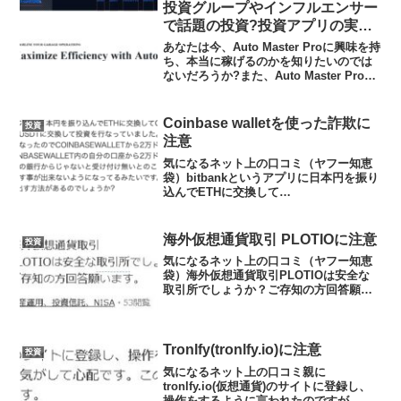
投資グループやインフルエンサー
で話題の投資?投資アプリの実態
や実践者の声、口コミや評判を調
あなたは今、Auto Master Proに興味を持
査しました
ち、本当に稼げるのかを知りたいのでは
ないだろうか?また、Auto Master Proが
どんな内容なのかを調べようとしている
のではないだろうか？答え、結論を言う
と、Auto Master ...
Coinbase walletを使った詐欺に
投資
注意
気になるネット上の口コミ（ヤフー知恵
袋）bitbankというアプリに日本円を振り
込んでETHに交換して
COINBASEWALLETというアプリに移動
しUSDTに交換して投資を行なっていまし
た。手持ち資金が無くなったので
海外仮想通貨取引 PLOTIOに注意
投資
COINBASEWAL...
気になるネット上の口コミ（ヤフー知恵
袋）海外仮想通貨取引PLOTIOは安全な
取引所でしょうか？ご存知の方回答願い
ます。※※解説答えは安全ではありませ
ん。典型的な手口です。最近はAIを用い
て著名人のなりすまし偽動画広告がたく
さんあります。初見...
Tronlfy(tronlfy.io)に注意
投資
気になるネット上の口コミ親に
tronlfy.io(仮想通貨)のサイトに登録し、
操作をするように言われたのですが、か