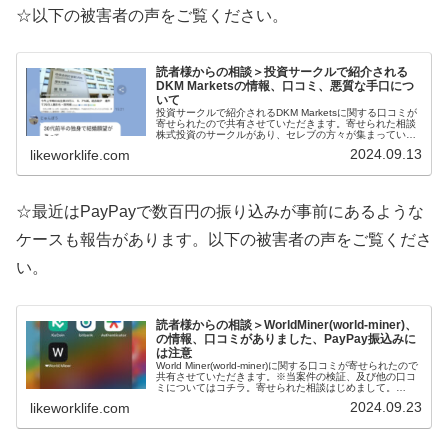
☆以下の被害者の声をご覧ください。
読者様からの相談＞投資サークルで紹介される
DKM Marketsの情報、口コミ、悪質な手口につ
いて
投資サークルで紹介されるDKM Marketsに関する口コミが
寄せられたので共有させていただきます。寄せられた相談
株式投資のサークルがあり、セレブの方々が集まっている
ところだったのですが、試しに少しお金を入れて取引した
2024.09.13
likeworklife.com
らかなりの利益がでまし...
☆最近はPayPayで数百円の振り込みが事前にあるような
ケースも報告があります。以下の被害者の声をご覧くださ
い。
読者様からの相談＞WorldMiner(world-miner)、
の情報、口コミがありました、PayPay振込みに
は注意
World Miner(world-miner)に関する口コミが寄せられたので
共有させていただきます。※当案件の検証、及び他の口コ
ミについてはコチラ。寄せられた相談はじめまして。
World Minerを検索してこちらを追加しました。2万円振...
2024.09.23
likeworklife.com