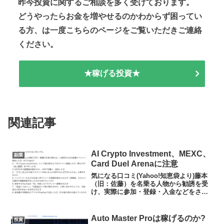
昨今投資に関するご相談を多く受けております。
どうやったらお金を増やせるのかわからず困ってい
る方、は一度こちらのページをご覧いただきご連絡
ください。
★稼げる投資★
関連記事
AI Crypto Investment、MEXC、
副業
Card Duel Arenaに注意
気になる口コミ(Yahoo!知恵袋より)藤本
（旧：佐藤）を名乗る人物から勧誘を受
け、実際に参加・登録・入金などをされ
た方はいらっしゃいますか？現在、この
人物による勧誘手口や被害の実態を整理
しています。以下のいずれかに該当する
Auto Master Proは稼げるのか?
投資
方がいらっしゃい...