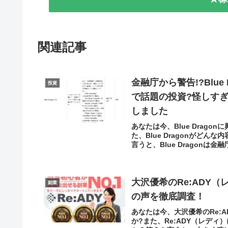
関連記事
金融庁から警告!?Blu
投資
で話題の投資?怪しす
しました
あなたは今、Blue Drag
た、Blue Dragonがど
言うと、Blue Dragonは金融
大沢優希のRe:ADY
副業
の声を徹底調査！
あなたは今、大沢優希のRe:
か?また、Re:ADY（レデ