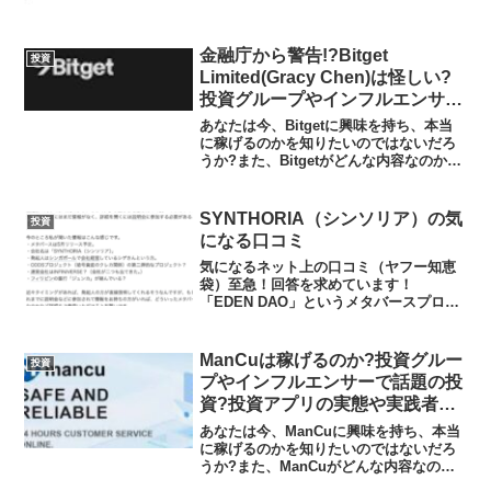
だこんなのに悩む人がいるなんて。著名
人の偽広告を見て本気にしている頭の弱
いバカを...
金融庁から警告!?Bitget
投資
Limited(Gracy Chen)は怪しい?
投資グループやインフルエンサー
で話題の投資?怪しすぎるBitget
あなたは今、Bitgetに興味を持ち、本当
の実態や実践者の声、口コミや評
に稼げるのかを知りたいのではないだろ
うか?また、Bitgetがどんな内容なのかを
判を調査しました
調べようとしているのではないだろう
か？答え、結論を言うと、Bitgetは金融
庁から警告を受けている無許可営業のサ
SYNTHORIA（シンソリア）の気
投資
イトで...
になる口コミ
気になるネット上の口コミ（ヤフー知恵
袋）至急！回答を求めています！
「EDEN DAO」というメタバースプロジ
ェクトについて質問です。最近私の周り
でよく聞くようになって、少し怪しさを
感じたので調べてみたのですが、ネット
ManCuは稼げるのか?投資グルー
投資
上にはまだ情報がなく、詳...
プやインフルエンサーで話題の投
資?投資アプリの実態や実践者の
声、口コミや評判を調査しました
あなたは今、ManCuに興味を持ち、本当
に稼げるのかを知りたいのではないだろ
うか?また、ManCuがどんな内容なのか
を調べようとしているのではないだろう