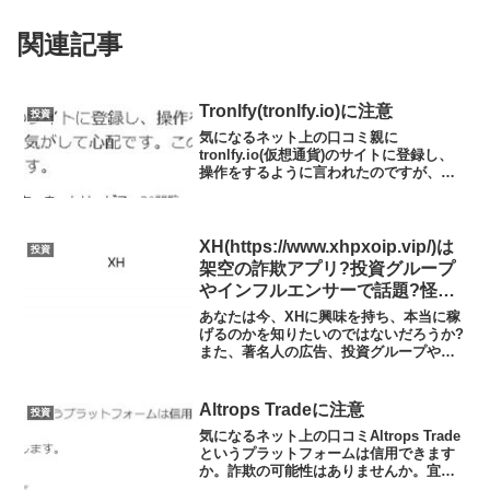
関連記事
Tronlfy(tronlfy.io)に注意
投資
気になるネット上の口コミ親に
tronlfy.io(仮想通貨)のサイトに登録し、
操作をするように言われたのですが、か
なり怪しいサイトのような気がして心配
です。このサイトや仮想通貨に詳しい方
がいれば教えていただきたいです。※※
解説あちゃー、まだ...
XH(https://www.xhpxoip.vip/)は
投資
架空の詐欺アプリ?投資グループ
やインフルエンサーで話題?怪し
い投資アプリの実態や実践者の
あなたは今、XHに興味を持ち、本当に稼
声、口コミや評判を調査しました
げるのかを知りたいのではないだろうか?
また、著名人の広告、投資グループやイ
ンフルエンサーで話題のXHがどんな内容
なのかを調べようとしているのではない
だろうか？答え、結論を言うと、XHは不
Altrops Tradeに注意
投資
確かな実態の海外...
気になるネット上の口コミAltrops Trade
というプラットフォームは信用できます
か。詐欺の可能性はありませんか。宜し
くお願いします。※※解説あちゃー、ま