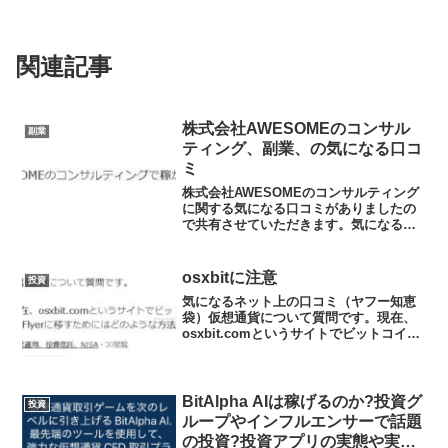
関連記事
株式会社AWESOMEのコンサル
副業
ティング、副業、の気になる口コ
ミ
株式会社AWESOMEのコンサルティング
に関する気になる口コミがありましたの
で共有させていただきます。気になる口
コミ(ヤフー知恵袋より)副業ついて質問で
す。200万払って、株式会社AWESOME
のコンサルティングで稼がれている方い
osxbitに注意
投資
らっしゃい...
気になるネット上の口コミ（ヤフー知恵
袋）仮想通貨について質問です。現在、
osxbit.comというサイトでビットコイン
が0.3ほどあるのですが、これをbitFlyer
に移すためにはどのような方法で移すの
かご教授いただきたいです。※※解説典
型...
BitAlpha AIは稼げるのか?投資グ
投資
ループやインフルエンサーで話題
の投資?投資アプリの実態や実践