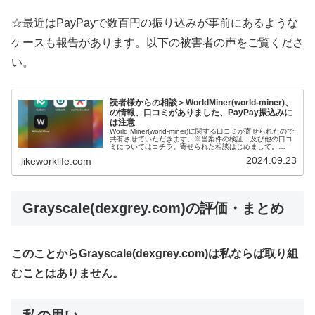
☆最近はPayPayで数百円の振り込みが事前にあるような
ケースも報告があります。以下の被害者の声をご覧くださ
い。
読者様からの相談＞WorldMiner(world-miner)、
の情報、口コミがありました、PayPay振込みに
は注意
World Miner(world-miner)に関する口コミが寄せられたので
共有させていただきます。※当案件の検証、及び他の口コ
ミについてはコチラ。寄せられた相談はじめまして。
World Minerを検索してこちらを追加しました。2万円振...
2024.09.23
likeworklife.com
Grayscale(dexgrey.com)
の評価・まとめ
このことからGrayscale(dexgrey.com)は私ならば取り組
むことはありません。