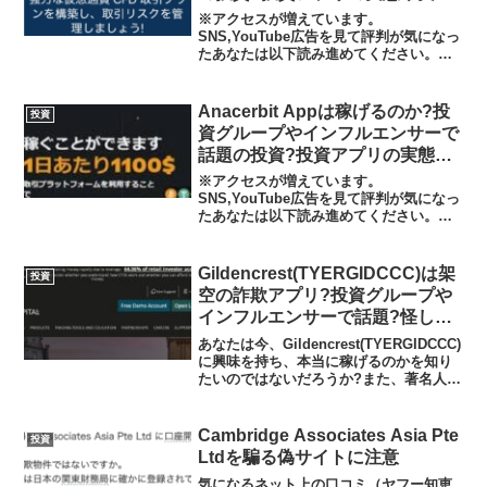
者の声、口コミや評判を調査しま
※アクセスが増えています。
した、著名人の名を騙る広告に惑
SNS,YouTube広告を見て評判が気になっ
たあなたは以下読み進めてください。偽
わされてはいけません
の内容の広告に騙されてはいけません
よ。しっかりして下さい。あなたは今、
BitAlpha AIに興味を持ち、本当に稼げる
Anacerbit Appは稼げるのか?投
投資
のかを知りたい...
資グループやインフルエンサーで
話題の投資?投資アプリの実態や
実践者の声、口コミや評判を調査
※アクセスが増えています。
しました、広告に惑わされてはい
SNS,YouTube広告を見て評判が気になっ
たあなたは以下読み進めてください。偽
けません
の内容の広告に騙されてはいけません
よ。しっかりして下さい。あなたは今、
Anacerbit Appに興味を持ち、本当に稼
Gildencrest(TYERGIDCCC)は架
投資
げるのかを知り...
空の詐欺アプリ?投資グループや
インフルエンサーで話題?怪しい
投資アプリの実態や実践者の声、
あなたは今、Gildencrest(TYERGIDCCC)
口コミや評判を調査しました
に興味を持ち、本当に稼げるのかを知り
たいのではないだろうか?また、著名人の
広告、投資グループやインフルエンサー
で話題のGildencrest(TYERGIDCCC)がど
んな内容なのか...
Cambridge Associates Asia Pte
投資
Ltdを騙る偽サイトに注意
気になるネット上の口コミ（ヤフー知恵