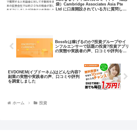
袋）Cambridge Associates Asia Pte
Ltd に口座開設されている方に質問しま
す。これは詐欺物件ではないですか。こ
の会社は日本の関東財務局に確かに登録
されています。しかしながら税...
Bossfzは稼げるのか?投資グループやイ
ンフルエンサーで話題の投資?投資アプリ
の実態や実践者の声、口コミや評判を調
査しました
EVDONEM(イブドーネム)はどんな内容?
副業の実態や実践者の声、口コミや評判
を調査しました
ホーム
投資