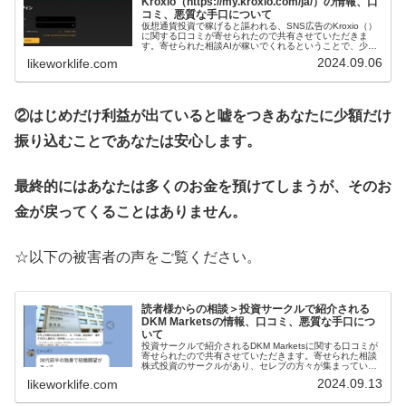
Kroxio（https://my.kroxio.com/ja/）の情報、口
コミ、悪質な手口について
仮想通貨投資で稼げると謳われる、SNS広告のKroxio（）
に関する口コミが寄せられたので共有させていただきま
す。寄せられた相談AIが稼いでくれるということで、少額
の振り込みをしましたが、高額なお金の振り込みを提案さ
2024.09.06
likeworklife.com
れ、断っていました。しば...
②はじめだけ利益が出ていると嘘をつきあなたに少額だけ
振り込むことであなたは安心します。
最終的にはあなたは多くのお金を預けてしまうが、そのお
金が戻ってくることはありません。
☆以下の被害者の声をご覧ください。
読者様からの相談＞投資サークルで紹介される
DKM Marketsの情報、口コミ、悪質な手口につ
いて
投資サークルで紹介されるDKM Marketsに関する口コミが
寄せられたので共有させていただきます。寄せられた相談
株式投資のサークルがあり、セレブの方々が集まっている
ところだったのですが、試しに少しお金を入れて取引した
2024.09.13
likeworklife.com
らかなりの利益がでまし...