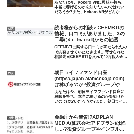
者の声、口コミや評判を調査しま
あなたは今、Kokoro VNに興味を持ち、
した
本当に稼げるのかを知りたいのではない
だろうか?また、Kokoro VNがどんな内
容なのかを調べようとしているのではな
いだろうか？答え、結論を言うと、
Kokoro VNは日本の金融庁の登録なしの
読者様からの相談＞GEEMBTIの
投資
無許...
情報、口コミがありました、Xの
千尋(@bi_learroll)からの勧誘に
注意
GEEMBTIに関する口コミが寄せられたの
で共有させていただきます。寄せられた
相談先日GEEMBTIを入れて40万程入金し
てしまったのですが、返ってくることは
あるとおもいますか？出金手続きしよう
としたのですが出来ませんでしたロック
朝日ライフファンド口座
投資
されたのは...
(https://japan.alamcocojp.com)
は稼げるのか?投資グループやイ
ンフルエンサーで話題の投資?投
あなたは今、朝日ライフファンド口座に
資アプリの実態や実践者の声、口
興味を持ち、本当に稼げるのかを知りた
いのではないだろうか?また、朝日ライフ
コミや評判を調査しました
ファンド口座がどんな内容なのかを調べ
ようとしているのではないだろうか？答
え、結論を言うと、朝日ライフファンド
金融庁から警告!?ADPLAN
投資
口座は日本の金融庁の登...
MEDIA(株式会社アドプラン)は怪
しい?投資グループやインフルエ