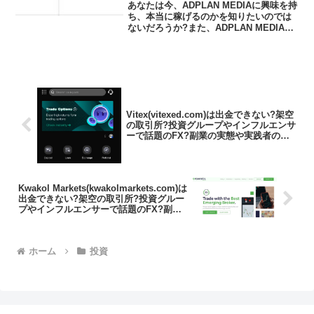
ンサーで話題の投資?怪しすぎる
あなたは今、ADPLAN MEDIAに興味を持
投資の実態や実践者の声、口コミ
ち、本当に稼げるのかを知りたいのでは
ないだろうか?また、ADPLAN MEDIAが
や評判を調査しました
どんな内容なのかを調べようとしている
のではないだろうか？答え、結論を言う
と、ADPLAN MEDIAは金融庁から...
Vitex(vitexed.com)は出金できない?架空
の取引所?投資グループやインフルエンサ
ーで話題のFX?副業の実態や実践者の
声、口コミや評判を調査しました
Kwakol Markets(kwakolmarkets.com)は
出金できない?架空の取引所?投資グルー
プやインフルエンサーで話題のFX?副業
の実態や実践者の声、口コミや評判を調
査しました
ホーム
投資