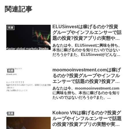
関連記事
ELUSinvestは稼げるのか?投資
投資
グループやインフルエンサーで話
題の投資?投資アプリの実態や実
践者の声、口コミや評判を調査し
あなたは今、ELUSinvestに興味を持ち、
ました
本当に稼げるのかを知りたいのではない
だろうか?また、ELUSinvestがどんな内
容なのかを調べようとしているのではな
いだろうか？答え、結論を言うと、
ELUSinvestは日本の金融庁の登録なし...
moomooinvestment.comは稼げ
投資
るのか?投資グループやインフル
エンサーで話題の投資?投資アプ
リの実態や実践者の声、口コミや
あなたは今、moomooinvestment.com
評判を調査しました
に興味を持ち、本当に稼げるのかを知り
たいのではないだろうか?また、
moomooinvestment.comがどんな内容
なのかを調べようとしているのではない
だろうか？答え、結論を言うと、mo...
Kokoro VNは稼げるのか?投資グ
投資
ループやインフルエンサーで話題
の投資?投資アプリの実態や実践