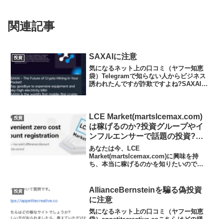
関連記事
SAXAIに注意
投資
気になるネット上の口コミ（ヤフー知恵
袋）Telegramで知らない人からビジネス
誘われたんですが詐欺ですよね?SAXAI –
The Future of Crypto Mining in Your
Pocket!Say goodbye to...
LCE Market(martslcemax.com)
投資
は稼げるのか?投資グループやイ
ンフルエンサーで話題の投資?投
資アプリの実態や実践者の声、口
あなたは今、LCE
コミや評判を調査しました
Market(martslcemax.com)に興味を持
ち、本当に稼げるのかを知りたいのでは
ないだろうか?また、LCE
Market(martslcemax.com)がどんな内容
なのかを調べようとしているのではない
AllianceBernsteinを騙る偽投資
投資
だろう...
に注意
気になるネット上の口コミ（ヤフー知恵