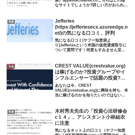
袋）appetitecreative.coこちらはどの様
なサイトでしょうか?詳しい方がおられま
したら、教えていただければ幸いです。
どうぞよろしくお願い致します。※※解
説このようなご相談を最近よくいただき
Jefferies
投資
ま...
(https://jefferiesecx.azureedge.n
et/)の気になる口コミ、評判
気になる口コミ(ヤフー知恵袋よ
り)Jefferiesという米国の仮想通貨取引に
ついて質問です！何度もすみません至急
お願いします お金を引き出そうとしたら
税金先払い＆高級認証検証金1万ドルが必
要。こういったシステムは本当にあるの
CREST VALUE(crestvalue.org)
投資
でしょうか？詐...
は稼げるのか?投資グループやイ
ンフルエンサーで話題の投資?投
資アプリの実態や実践者の声、口
あなたは今、CREST
コミや評判を調査しました
VALUE(crestvalue.org)に興味を持ち、本
当に稼げるのかを知りたいのではないだ
ろうか?また、CREST
VALUE(crestvalue.org)がどんな内容なの
かを調べようとしているのではないだろ
木村秀夫先生の「投資心法研修会
投資
う...
c１４」、アシスタント小林結衣
に注意
気になるネット上の口コミ（ヤフー知恵