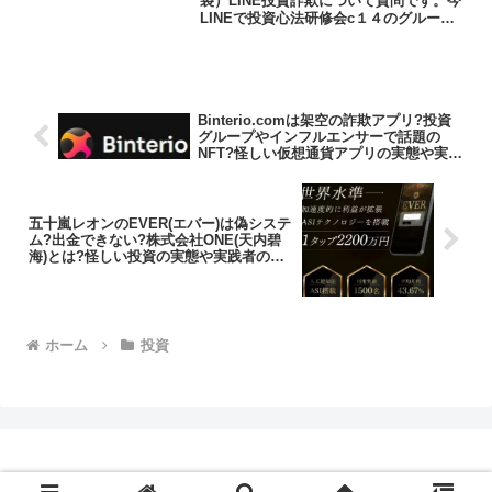
袋）LINE投資詐欺について質問です。今
LINEで投資心法研修会c１４のグループ
で投資の勉強をしています。先生は木村
秀夫さんアシスタントは小林結衣さんで
す。初めは勉強だっとのですが実際株を
購入してみようと...
Binterio.comは架空の詐欺アプリ?投資
グループやインフルエンサーで話題の
NFT?怪しい仮想通貨アプリの実態や実践
者の声、口コミや評判を調査しました
五十嵐レオンのEVER(エバー)は偽システ
ム?出金できない?株式会社ONE(天内碧
海)とは?怪しい投資の実態や実践者の
声、口コミや評判を調査しました
ホーム
投資