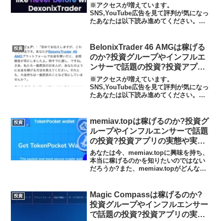
実践者の声、口コミや評判を調査
※アクセスが増えています。
しました
SNS,YouTube広告を見て評判が気になっ
たあなたは以下読み進めてください。偽
の内容の広告に騙されてはいけません。
あなたは今、Dexonix Traderに興味を持
ち、本当に稼げるのかを知りたいのでは
BelonixTrader 46 AMGは稼げる
投資
ないだろう...
のか?投資グループやインフルエ
ンサーで話題の投資?投資アプリ
の実態や実践者の声、口コミや評
※アクセスが増えています。
判を調査しました、著名人の名を
SNS,YouTube広告を見て評判が気になっ
たあなたは以下読み進めてください。偽
騙る広告に惑わされてはいけませ
の内容の広告に騙されてはいけません。
ん
あなたは今、BelonixTrader 46 AMGに興
味を持ち、本当に稼げるのかを知りたい
memiav.topは稼げるのか?投資グ
投資
ので...
ループやインフルエンサーで話題
の投資?投資アプリの実態や実践
者の声、口コミや評判を調査しま
あなたは今、memiav.topに興味を持ち、
した
本当に稼げるのかを知りたいのではない
だろうか?また、memiav.topがどんな内
容なのかを調べようとしているのではな
いだろうか？答え、結論を言うと、
memiav.topは日本の金融庁の登録なし...
Magic Compassは稼げるのか?
投資
投資グループやインフルエンサー
で話題の投資?投資アプリの実態