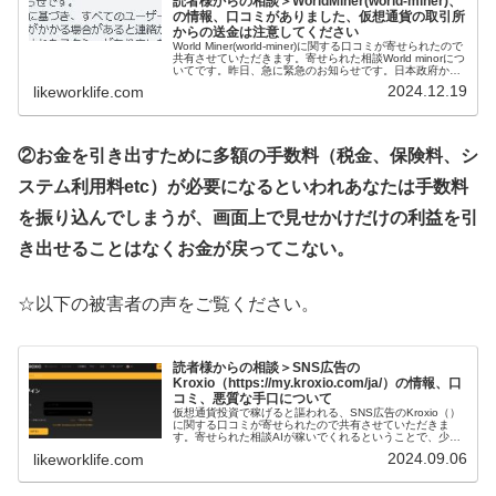
読者様からの相談＞WorldMiner(world-miner)、
の情報、口コミがありました、仮想通貨の取引所
からの送金は注意してください
World Miner(world-miner)に関する口コミが寄せられたので
共有させていただきます。寄せられた相談World minorにつ
いてです。昨日、急に緊急のお知らせです。日本政府から
の関連書類に基づき、すべてのユーザーの資金安全...
2024.12.19
likeworklife.com
②お金を引き出すために多額の手数料（税金、保険料、シ
ステム利用料etc）が必要になるといわれあなたは手数料
を振り込んでしまうが、画面上で見せかけだけの利益を引
き出せることはなくお金が戻ってこない。
☆以下の被害者の声をご覧ください。
読者様からの相談＞SNS広告の
Kroxio（https://my.kroxio.com/ja/）の情報、口
コミ、悪質な手口について
仮想通貨投資で稼げると謳われる、SNS広告のKroxio（）
に関する口コミが寄せられたので共有させていただきま
す。寄せられた相談AIが稼いでくれるということで、少額
の振り込みをしましたが、高額なお金の振り込みを提案さ
2024.09.06
likeworklife.com
れ、断っていました。しば...