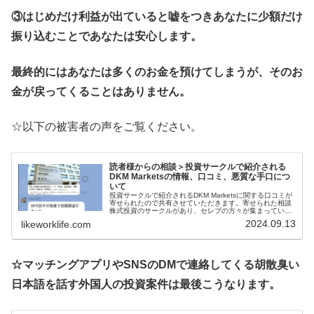
③はじめだけ利益が出ていると嘘をつきあなたに少額だけ
振り込むことであなたは安心します。
最終的にはあなたは多くのお金を預けてしまうが、そのお
金が戻ってくることはありません。
☆以下の被害者の声をご覧ください。
読者様からの相談＞投資サークルで紹介される
DKM Marketsの情報、口コミ、悪質な手口につ
いて
投資サークルで紹介されるDKM Marketsに関する口コミが
寄せられたので共有させていただきます。寄せられた相談
株式投資のサークルがあり、セレブの方々が集まっている
ところだったのですが、試しに少しお金を入れて取引した
2024.09.13
likeworklife.com
らかなりの利益がでまし...
☆マッチングアプリやSNSのDMで連絡してくる胡散臭い
日本語を話す外国人の投資案件は最後こうなります。