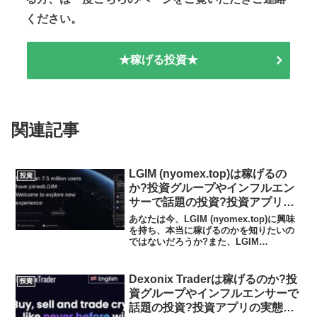
ください。
★稼げる投資★
関連記事
LGIM (nyomex.top)は稼げるの
投資
か?投資グループやインフルエン
サーで話題の投資?投資アプリの
実態や実践者の声、口コミや評判
あなたは今、LGIM (nyomex.top)に興味
を調査しました
を持ち、本当に稼げるのかを知りたいの
ではないだろうか?また、LGIM
(nyomex.top)がどんな内容なのかを調べ
ようとしているのではないだろうか？答
え、結論を言うと、LGIM (ny...
Dexonix Traderは稼げるのか?投
投資
資グループやインフルエンサーで
話題の投資?投資アプリの実態や