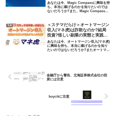
や実践者の声、口コミや評判を調
あなたは今、Magic Compassに興味を持
査しました
ち、本当に稼げるのかを知りたいのでは
ないだろうか?また、Magic Compassが
どんな内容なのかを調べようとしている
のではないだろうか？答え、結論を言う
と、Magic Compassは日本...
＜ステマだらけ＞オートマージン
投資
収入(マネ虎)は詐欺なのか?結局
投資?怪しい副業の実態と実践者
の声、口コミを徹底調査！
あなたは今、オートマージン収入(マネ虎)
に興味を持ち、本当に稼げるのかを知り
たいのではないだろうか?またオートマー
ジン収入(マネ虎)に潜むリスクは何なのか
を調べようとしているのではないだろう
か？答えを言うと、そもそも資金が少な
い人がツールに...
金融庁から警告、北海証券株式会社の投
資には注意
boycikに注意