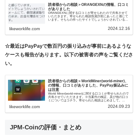
読者様からの相談＞ORANGEXNの情報、口コミ
がありました
ORANGEXNに関する口コミが寄せられたので共有させて
いただきます。寄せられた相談投資詐欺にあったと感じて
います。そちらの作ったサイトでしょうかいされている
ORANGEXNというプラットフォームにて、仮想通貨取引
を行ったのですが、本当に内...
2024.12.16
likeworklife.com
☆最近はPayPayで数百円の振り込みが事前にあるような
ケースも報告があります。以下の被害者の声をご覧くださ
い。
読者様からの相談＞WorldMiner(world-miner)、
の情報、口コミがありました、PayPay振込みに
は注意
World Miner(world-miner)に関する口コミが寄せられたので
共有させていただきます。※当案件の検証、及び他の口コ
ミについてはコチラ。寄せられた相談はじめまして。
World Minerを検索してこちらを追加しました。2万円振...
2024.09.23
likeworklife.com
JPM-Coin
の評価・まとめ