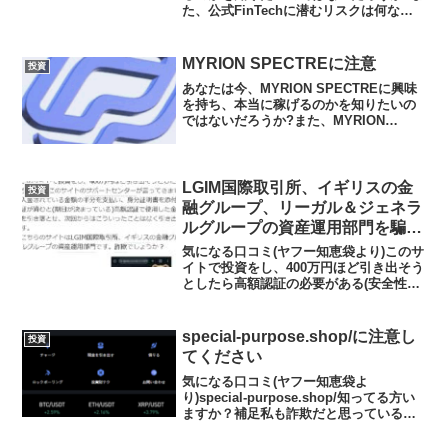
た、公式FinTechに潜むリスクは何なの
かを調べようとしているのではないだろ
うか？答えを言うと、稼げる可能性はあ
りません。今回はその理由について解説
MYRION SPECTREに注意
投資
したいと思...
あなたは今、MYRION SPECTREに興味
を持ち、本当に稼げるのかを知りたいの
ではないだろうか?また、MYRION
SPECTREがどんな内容なのかを調べよ
うとしているのではないだろうか？答
え、結論を言うと、MYRION
SPECTRE...
LGIM国際取引所、イギリスの金
投資
融グループ、リーガル＆ジェネラ
ルグループの資産運用部門を騙る
投資に注意
気になる口コミ(ヤフー知恵袋より)このサ
イトで投資をし、400万円ほど引き出そう
としたら高額認証の必要がある(安全性の
為)とこのサイトのサポートセンターが言
ってきました。入金されている金額の半
分を支払い、身分証明書を添付するとの
special-purpose.shop/に注意し
投資
ことでした。...
てください
気になる口コミ(ヤフー知恵袋よ
り)special-purpose.shop/知ってる方い
ますか？補足私も詐欺だと思っているの
ですが、だまされたふりをしてみたいと
思っています。その人は、自分のアカウ