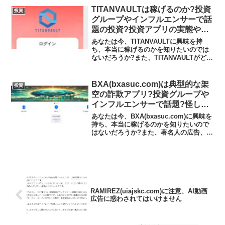
ントで操作方法を教えてくれるそうで
TITANVAULTは稼げるのか?投資
投資
す。私自身...
グループやインフルエンサーで話
題の投資?投資アプリの実態や実
践者の声、口コミや評判を調査し
あなたは今、TITANVAULTに興味を持
ました
ち、本当に稼げるのかを知りたいのでは
ないだろうか?また、TITANVAULTがどん
な内容なのかを調べようとしているので
はないだろうか？答え、結論を言うと、
TITANVAULTは日本の金融庁の登録な
BXA(bxasuc.com)は典型的な架
投資
し...
空の詐欺アプリ?投資グループや
インフルエンサーで話題?怪しい
投資アプリの実態や実践者の声、
あなたは今、BXA(bxasuc.com)に興味を
口コミや評判を調査しました
持ち、本当に稼げるのかを知りたいので
はないだろうか?また、著名人の広告、投
資グループやインフルエンサーで話題の
BXA(bxasuc.com)がどんな内容なのかを
調べようとしているのではないだ...
RAMIREZ(uiajskc.com)に注意、AI動画
広告に惑わされてはいけません