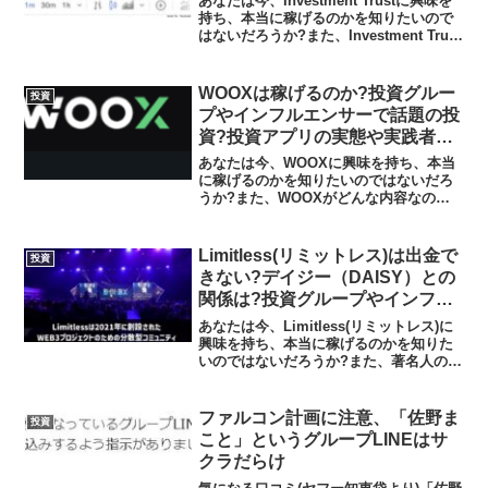
あなたは今、Investment Trustに興味を
査しました
持ち、本当に稼げるのかを知りたいので
はないだろうか?また、Investment Trust
がどんな内容なのかを調べようとしてい
るのではないだろうか？答え、結論を言
うと、Investment...
WOOXは稼げるのか?投資グルー
投資
プやインフルエンサーで話題の投
資?投資アプリの実態や実践者の
声、口コミや評判を調査しました
あなたは今、WOOXに興味を持ち、本当
に稼げるのかを知りたいのではないだろ
うか?また、WOOXがどんな内容なのか
を調べようとしているのではないだろう
か？答え、結論を言うと、WOOXは日本
の金融庁の登録なしの無許可営業のサイ
Limitless(リミットレス)は出金で
投資
トであり、WOOX...
きない?デイジー（DAISY）との
関係は?投資グループやインフル
エンサーで話題の副業の実態や実
あなたは今、Limitless(リミットレス)に
践者の声、口コミや評判を調査し
興味を持ち、本当に稼げるのかを知りた
いのではないだろうか?また、著名人の広
ました
告、投資グループやインフルエンサーで
話題のLimitless(リミットレス)がどんな
内容なのかを調べようとしているので...
ファルコン計画に注意、「佐野ま
投資
こと」というグループLINEはサ
クラだらけ