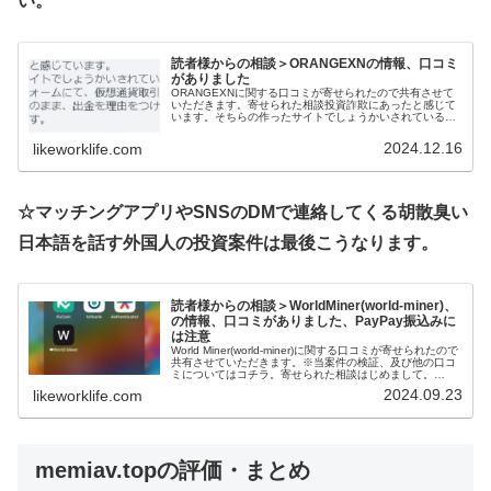
い。
読者様からの相談＞ORANGEXNの情報、口コミ
がありました
ORANGEXNに関する口コミが寄せられたので共有させて
いただきます。寄せられた相談投資詐欺にあったと感じて
います。そちらの作ったサイトでしょうかいされている
ORANGEXNというプラットフォームにて、仮想通貨取引
を行ったのですが、本当に内...
2024.12.16
likeworklife.com
☆マッチングアプリやSNSのDMで連絡してくる胡散臭い
日本語を話す外国人の投資案件は最後こうなります。
読者様からの相談＞WorldMiner(world-miner)、
の情報、口コミがありました、PayPay振込みに
は注意
World Miner(world-miner)に関する口コミが寄せられたので
共有させていただきます。※当案件の検証、及び他の口コ
ミについてはコチラ。寄せられた相談はじめまして。
World Minerを検索してこちらを追加しました。2万円振...
2024.09.23
likeworklife.com
memiav.top
の評価・まとめ