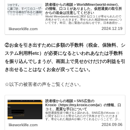
読者様からの相談＞WorldMiner(world-miner)、
の情報、口コミがありました、仮想通貨の取引所
からの送金は注意してください
World Miner(world-miner)に関する口コミが寄せられたので
共有させていただきます。寄せられた相談World minorにつ
いてです。昨日、急に緊急のお知らせです。日本政府から
の関連書類に基づき、すべてのユーザーの資金安全...
2024.12.19
likeworklife.com
②お金を引き出すために多額の手数料（税金、保険料、シ
ステム利用料etc）が必要になるといわれあなたは手数料
を振り込んでしまうが、画面上で見せかけだけの利益を引
き出せることはなくお金が戻ってこない。
☆以下の被害者の声をご覧ください。
読者様からの相談＞SNS広告の
Kroxio（https://my.kroxio.com/ja/）の情報、口
コミ、悪質な手口について
仮想通貨投資で稼げると謳われる、SNS広告のKroxio（）
に関する口コミが寄せられたので共有させていただきま
す。寄せられた相談AIが稼いでくれるということで、少額
の振り込みをしましたが、高額なお金の振り込みを提案さ
2024.09.06
likeworklife.com
れ、断っていました。しば...