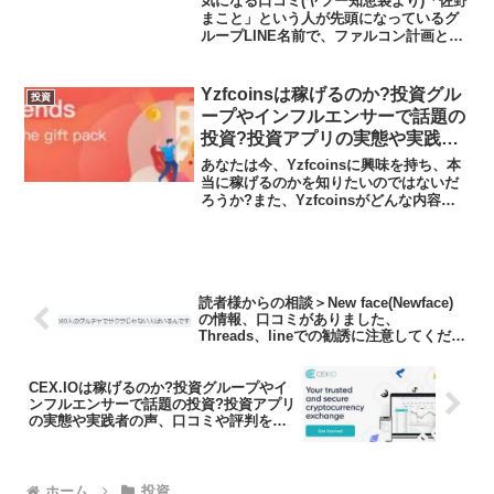
気になる口コミ(ヤフー知恵袋より)「佐野
まこと」という人が先頭になっているグ
ループLINE名前で、ファルコン計画とい
うのがあり、個人名義に振込みするよう
指示がありましたが、これはいわゆる投
資詐欺ですか？※解説振込み先か個人の
Yzfcoinsは稼げるのか?投資グル
投資
名義（失笑）著名...
ープやインフルエンサーで話題の
投資?投資アプリの実態や実践者
の声、口コミや評判を調査しまし
あなたは今、Yzfcoinsに興味を持ち、本
た
当に稼げるのかを知りたいのではないだ
ろうか?また、Yzfcoinsがどんな内容な
のかを調べようとしているのではないだ
ろうか？答え、結論を言うと、Yzfcoins
は日本の金融庁の登録なしのサイトで
あ...
読者様からの相談＞New face(Newface)
の情報、口コミがありました、
Threads、lineでの勧誘に注意してくださ
い
CEX.IOは稼げるのか?投資グループやイ
ンフルエンサーで話題の投資?投資アプリ
の実態や実践者の声、口コミや評判を調
査しました
ホーム
投資