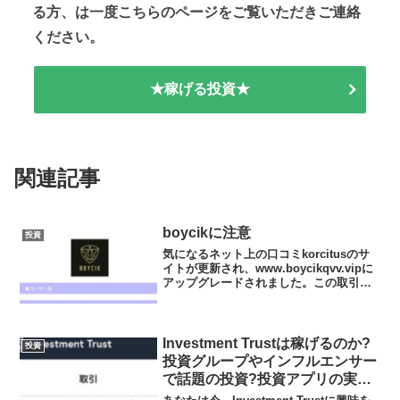
る方、は一度こちらのページをご覧いただきご連絡
ください。
★稼げる投資★
関連記事
boycikに注意
投資
気になるネット上の口コミkorcitusのサ
イトが更新され、www.boycikqvv.vipに
アップグレードされました。この取引所
は、やはり信用がないでしょうか？※※
解説どこが信用できると言えるのでしょ
うねえ。本当に洗脳というか、金融教
育...
Investment Trustは稼げるのか?
投資
投資グループやインフルエンサー
で話題の投資?投資アプリの実態
や実践者の声、口コミや評判を調