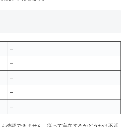
–
–
–
–
–
スも確認できません。従って実在するかどうかは不明