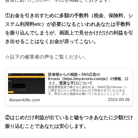
①お金を引き出すために多額の手数料（税金、保険料、シ
ステム利用料etc）が必要になるといわれあなたは手数料
を振り込んでしまうが、画面上で見せかけだけの利益を引
き出せることはなくお金が戻ってこない。
☆以下の被害者の声をご覧ください。
読者様からの相談＞SNS広告の
Kroxio（https://my.kroxio.com/ja/）の情報、口
コミ、悪質な手口について
仮想通貨投資で稼げると謳われる、SNS広告のKroxio（）
に関する口コミが寄せられたので共有させていただきま
す。寄せられた相談AIが稼いでくれるということで、少額
の振り込みをしましたが、高額なお金の振り込みを提案さ
2024.09.06
likeworklife.com
れ、断っていました。しば...
②はじめだけ利益が出ていると嘘をつきあなたに少額だけ
振り込むことであなたは安心します。