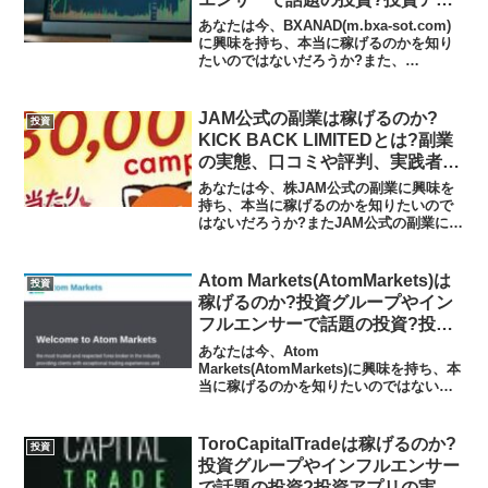
リの実態や実践者の声、口コミや
あなたは今、BXANAD(m.bxa-sot.com)
評判を調査しました
に興味を持ち、本当に稼げるのかを知り
たいのではないだろうか?また、
BXANAD(m.bxa-sot.com)がどんな内容
なのかを調べようとしているのではない
だろうか？答え、結論を言うと、...
JAM公式の副業は稼げるのか?
投資
KICK BACK LIMITEDとは?副業
の実態、口コミや評判、実践者の
声を調査しました
あなたは今、株JAM公式の副業に興味を
持ち、本当に稼げるのかを知りたいので
はないだろうか?またJAM公式の副業に潜
むリスクは何なのかを調べようとしてい
るのではないだろうか？答えを言うと、
稼げる可能性はありませんし、この副業
Atom Markets(AtomMarkets)は
投資
の話をすすめると全...
稼げるのか?投資グループやイン
フルエンサーで話題の投資?投資
アプリの実態や実践者の声、口コ
あなたは今、Atom
ミや評判を調査しました
Markets(AtomMarkets)に興味を持ち、本
当に稼げるのかを知りたいのではないだ
ろうか?また、Atom
Markets(AtomMarkets)がどんな内容なの
かを調べようとしているのではないだろ
ToroCapitalTradeは稼げるのか?
投資
うか？答え...
投資グループやインフルエンサー
で話題の投資?投資アプリの実態