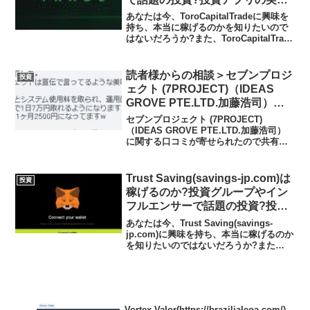
や実践者の声、口コミや評判を調
あなたは今、ToroCapitalTradeに興味を
査しました
持ち、本当に稼げるのかを知りたいので
はないだろうか?また、ToroCapitalTrade
がどんな内容なのかを調べようとしてい
るのではないだろうか？答え、結論を言
うと、ToroCapita...
読者様からの相談＞セブンプロジ
投資
ェクト (7PROJECT)（IDEAS
GROVE PTE.LTD.加藤浩司）の
情報、口コミがありました
セブンプロジェクト (7PROJECT)
（IDEAS GROVE PTE.LTD.加藤浩司）
に関する口コミが寄せられたので共有さ
せていただきます。寄せられた相談セブ
ンプロジェクトは宣伝で言ってるような
美味しい話では無くて沢山のサポート代
Trust Saving(savings-jp.com)は
投資
とシ...
稼げるのか?投資グループやイン
フルエンサーで話題の投資?投資
アプリの実態や実践者の声、口コ
あなたは今、Trust Saving(savings-
ミや評判を調査しました
jp.com)に興味を持ち、本当に稼げるのか
を知りたいのではないだろうか?また
Trust Saving(savings-jp.com)がどんな
内容なのかを調べようとしているのでは
ないだろ...
Vortex Valor(https://brazilialeoa.com/)