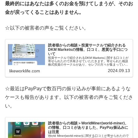
最終的にはあなたは多くのお金を預けてしまうが、そのお
金が戻ってくることはありません。
☆以下の被害者の声をご覧ください。
読者様からの相談＞投資サークルで紹介される
DKM Marketsの情報、口コミ、悪質な手口につ
いて
投資サークルで紹介されるDKM Marketsに関する口コミが
寄せられたので共有させていただきます。寄せられた相談
株式投資のサークルがあり、セレブの方々が集まっている
ところだったのですが、試しに少しお金を入れて取引した
2024.09.13
likeworklife.com
らかなりの利益がでまし...
☆最近はPayPayで数百円の振り込みが事前にあるような
ケースも報告があります。以下の被害者の声をご覧くださ
い。
読者様からの相談＞WorldMiner(world-miner)、
の情報、口コミがありました、PayPay振込みに
は注意
World Miner(world-miner)に関する口コミが寄せられたので