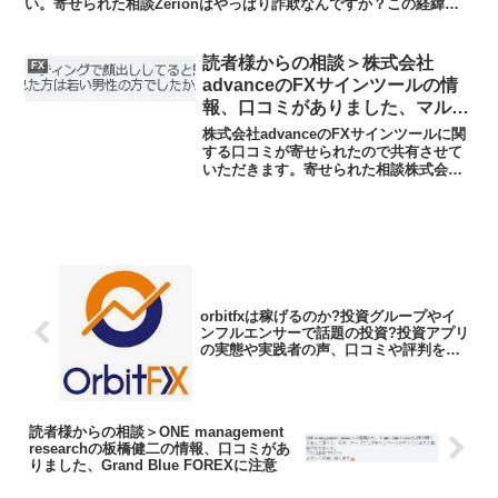
い。寄せられた相談Zerionはやっぱり詐欺なんですか？この経緯に
いたったのはありきたりで...
読者様からの相談＞株式会社
FX
advanceのFXサインツールの情
報、口コミがありました、マルチ
まがいの馬鹿な友達の勧誘に注意
株式会社advanceのFXサインツールに関
してください
する口コミが寄せられたので共有させて
いただきます。寄せられた相談株式会社
advanceの件でFXに関してなんですが友
達が入っていて、自分も入って一緒にし
よーやみたいな感じで言われててミーテ
ィングで...
orbitfxは稼げるのか?投資グループやイ
ンフルエンサーで話題の投資?投資アプリ
の実態や実践者の声、口コミや評判を調
査しました
読者様からの相談＞ONE management
researchの板橋健二の情報、口コミがあ
りました、Grand Blue FOREXに注意