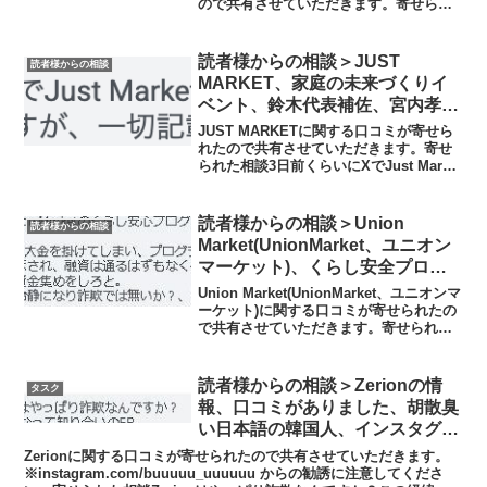
ので共有させていただきます。寄せられ
注意
た相談キャリプロからの電話で、栃木の
会社を紹介されて、暗号資産の積立を始
めました。キャリプロのサイトですが、
読者様からの相談＞JUST
読者様からの相談
みれなくなっていました。...
MARKET、家庭の未来づくりイ
ベント、鈴木代表補佐、宮内孝明
の情報、口コミがありました
JUST MARKETに関する口コミが寄せら
れたので共有させていただきます。寄せ
られた相談3日前くらいにXでJust Market
のイベントが本当なのか検索をしたので
すが、一切記載が出て来ず、本日まんま
と騙されてしまいました。※解説そんな
読者様からの相談＞Union
読者様からの相談
こ...
Market(UnionMarket、ユニオン
マーケット)、くらし安全プログ
ラムの情報、口コミがありまし
Union Market(UnionMarket、ユニオンマ
た、ボタン押しても稼げません
ーケット)に関する口コミが寄せられたの
で共有させていただきます。寄せられた
相談Union Marketのくらし安心プログラ
ムに参加してしまいました。255万もの大
金を掛けてしまい、...
読者様からの相談＞Zerionの情
タスク
報、口コミがありました、胡散臭
い日本語の韓国人、インスタグラ
ム(@buuuuu_uuuuuu)からの勧
Zerionに関する口コミが寄せられたので共有させていただきます。
誘に注意してください
※instagram.com/buuuuu_uuuuuu からの勧誘に注意してくださ