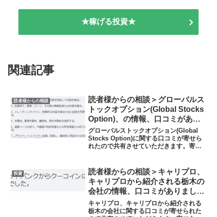
★稼げる投資★
関連記事
読者様からの相談＞グローバルス
読者様からの相談
トックオプション(Global Stocks
Option)、の情報、口コミがあり
ました、仮想通貨の取引所からの
グローバルストックオプション(Global
送金は注意してください
Stocks Option)に関する口コミが寄せら
れたので共有させていただきます。寄せ
られた相談この会社の実態を教えて下さ
い会社はさまざまな方法で収入を生み出
し、私たちに莫大な利益をもたらします
読者様からの相談＞キャリプロ、
投資
オ...
キャリプロから紹介される栃木の
会社の情報、口コミがありまし
た、金融庁から警告を受けている
キャリプロ、キャリプロから紹介される
KuCoin（クーコイン）の取引に
栃木の会社に関する口コミが寄せられた