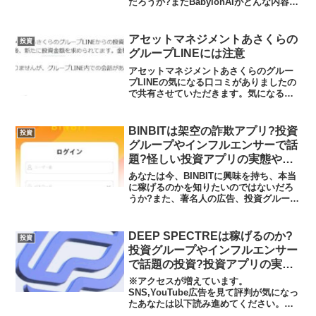
だろうか?またBabylonAIがどんな内容な
のかを調べようとしているのではないだ
ろうか？答え、結論を言うと、
BabylonAIは日本の金融庁の登録なしの
アセットマネジメントあさくらの
投資
無許可...
グループLINEには注意
アセットマネジメントあさくらのグルー
プLINEの気になる口コミがありましたの
で共有させていただきます。気になる口
コミ(ヤフー知恵袋より)アセットマネジメ
ントあさくらのグループLINEからの投資
勧誘で少額の利益があったのですが、そ
BINBITは架空の詐欺アプリ?投資
投資
の後、新たに...
グループやインフルエンサーで話
題?怪しい投資アプリの実態や実
践者の声、口コミや評判を調査し
あなたは今、BINBITに興味を持ち、本当
ました
に稼げるのかを知りたいのではないだろ
うか?また、著名人の広告、投資グループ
やインフルエンサーで話題のBINBITがど
んな内容なのかを調べようとしているの
ではないだろうか？答え、結論を言う
DEEP SPECTREは稼げるのか?
投資
と、BINB...
投資グループやインフルエンサー
で話題の投資?投資アプリの実態
や実践者の声、口コミや評判を調
※アクセスが増えています。
査しました
SNS,YouTube広告を見て評判が気になっ
たあなたは以下読み進めてください。著
名人を騙る偽の内容の広告に騙されては