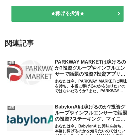
★稼げる投資★
関連記事
PARKWAY MARKETは稼げるの
投資
か?投資グループやインフルエン
サーで話題の投資?投資アプリの
実態や実践者の声、口コミや評判
あなたは今、PARKWAY MARKETに興味
を調査しました
を持ち、本当に稼げるのかを知りたいの
ではないだろうか?また、PARKWAY
MARKETがどんな内容なのかを調べよう
としているのではないだろうか？答え、
結論を言うと、PARKWAY MARKET...
BabylonAIは稼げるのか?投資グ
投資
ループやインフルエンサーで話題
の投資?ステーキング、マイニン
グアプリの実態や実践者の声、口
あなたは今、BabylonAIに興味を持ち、
コミや評判を調査しました
本当に稼げるのかを知りたいのではない