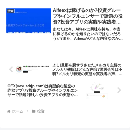
いけません。あなたは今、DEEP
SPECTREに興味を持ち、本当に稼げる
Aifeexは稼げるのか?投資グルー
投資
のかを知りたいのではな...
プやインフルエンサーで話題の投
資?投資アプリの実態や実践者の
声、口コミや評判を調査しました
あなたは今、Aifeexに興味を持ち、本当
に稼げるのかを知りたいのではないだろ
うか?また、Aifeexがどんな内容なのかを
調べようとしているのではないだろう
か？答え、結論を言うと、Aifeexは日本
の金融庁の登録なしの無許可営業のサイ
トであ...
よし|旦那を脱サラさせたメルカリ主婦の
メルカリ物販はどんな内容?運営会社は不
明?メルカリ転売の実態や実践者の声、口
コミや評判を調査しました
OEX(oexusdtjp.com)は典型的な架空の
詐欺アプリ?投資グループやインフルエン
サーで話題?怪しい投資アプリの実態や実
践者の声、口コミや評判を調査しました
ホーム
投資