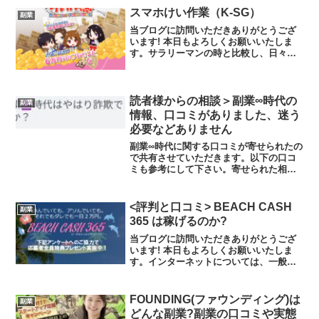
えを言うと、詐欺まがいの案件しか紹介
スマホけい作業（K-SG）
副業
されず時間の無駄といえま...
当ブログに訪問いただきありがとうござ
います! 本日もよろしくお願いいたしま
す。サラリーマンの時と比較し、日々十
分な睡眠をとれていると実感します。そ
のおかげか、以前と比較し明らかに体調
が良いです。特にサラリーマンをしなが
ら、副業に取り組んでい...
読者様からの相談＞副業∞時代の
副業
情報、口コミがありました、迷う
必要などありません
副業∞時代に関する口コミが寄せられたの
で共有させていただきます。以下の口コ
ミも参考にして下さい。寄せられた相談
副業♾時代はやはり詐欺でしょうか?着金
報告とクレジット決済あるので本当かも
と思う部分もあり、あまりにも人数多い
<評判と口コミ> BEACH CASH
副業
ので釣りであげてるの...
365 は稼げるのか?
当ブログに訪問いただきありがとうござ
います! 本日もよろしくお願いいたしま
す。インターネットについては、一般に
普及してから15年ほどだと思いますが、
年々稼ぎやすいビジネスモデルが変化し
ていると感じます。もしあなたがビジネ
FOUNDING(ファウンディング)は
副業
スを始めようと何年も...
どんな副業?副業の口コミや実態