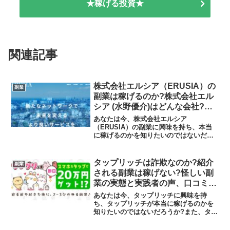
★稼げる投資★
関連記事
株式会社エルシア（ERUSIA）の
副業
副業は稼げるのか?株式会社エル
シア (水野優介)はどんな会社?怪
しい副業の実態や実践者の声、口
あなたは今、株式会社エルシア
コミや評判を調査しました
（ERUSIA）の副業に興味を持ち、本当
に稼げるのかを知りたいのではないだろ
うか?また、株式会社エルシア
（ERUSIA）の副業に潜むリスクは何な
のかを調べようとしているのではないだ
タップリッチは詐欺なのか?紹介
副業
ろうか？答えを言うと、実際に参加...
される副業は稼げない?怪しい副
業の実態と実践者の声、口コミを
徹底調査！
あなたは今、タップリッチに興味を持
ち、タップリッチが本当に稼げるのかを
知りたいのではないだろうか?また、タッ
プリッチに潜むリスクは何なのかを調べ
ようとしているのではないだろうか？答