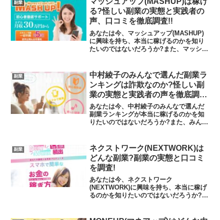
マッシュアップ(MASHUP)は稼げ
副業
言...
る?怪しい副業の実態と実践者の
声、口コミを徹底調査!!
あなたは今、マッシュアップ(MASHUP)
に興味を持ち、本当に稼げるのかを知り
たいのではないだろうか?また、マッシュ
アップ(MASHUP)に潜むリスクは何なの
かを調べようとしているのではないだろ
うか？答えを言うと、ラインを登録する
中村綾子のみんなで選んだ副業ラ
副業
とよくわか...
ンキングは詐欺なのか?怪しい副
業の実態と実践者の声を徹底調
査！
あなたは今、中村綾子のみんなで選んだ
副業ランキングが本当に稼げるのかを知
りたいのではないだろうか?また、みんな
で選んだ副業ランキングに潜むリスクは
何なのかを調べようとしているのではな
いだろうか？答えを言うと、大きく稼げ
ネクストワーク(NEXTWORK)は
副業
る可能性は低いといえま...
どんな副業?副業の実態と口コミ
を調査!
あなたは今、ネクストワーク
(NEXTWORK)に興味を持ち、本当に稼げ
るのかを知りたいのではないだろうか?ま
た、ネクストワーク(NEXTWORK)に潜む
リスクは何なのかを調べようとしている
のではないだろうか？答えを言うと、ラ