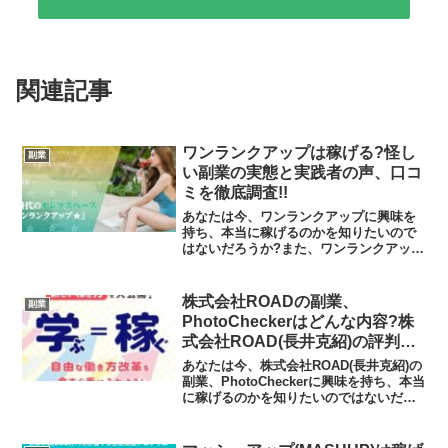
関連記事
ワンランクアップは稼げる?怪し
副業
い副業の実態と実践者の声、口コ
ミを徹底調査!!
あなたは今、ワンランクアップに興味を
持ち、本当に稼げるのかを知りたいので
はないだろうか?また、ワンランクアップ
に潜むリスクは何なのかを調べようとし
ているのではないだろうか？答えを言う
と、ラインを登録するとよくわからない
株式会社ROADの副業、
副業
副業案件ばかり紹介され...
PhotoCheckerはどんな内容?株
式会社ROAD(長井克紹)の評判と
は?怪しい副業の実態や実践者の
あなたは今、株式会社ROAD(長井克紹)の
声、口コミや評判を調査しました
副業、PhotoCheckerに興味を持ち、本当
に稼げるのかを知りたいのではないだろ
うか?また株式会社ROAD(長井克紹)の副
業に潜むリスクは何なのかを調べようと
しているのではないだろうか？答えを