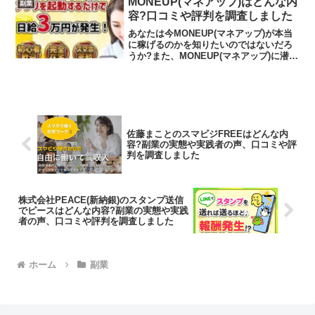
MONEUP(マネアップ)はどんな内
副業
インを登録すると...
容?口コミや評判を調査しました
あなたは今MONEUP(マネアップ)が本当
に稼げるのかを知りたいのではないだろ
うか?また、MONEUP(マネアップ)に潜む
リスクは何なのかを調べようとしている
のではないだろうか？答えを言うと、大
きく稼げる可能性は低いといえます。今
回はその理...
佐藤まことのスマビジFREEはどんな内
容?副業の実態や実践者の声、口コミや評
判を調査しました
株式会社PEACE(新納銀)のスタンプ送信
でピースはどんな内容?副業の実態や実践
者の声、口コミや評判を調査しました
ホーム
副業