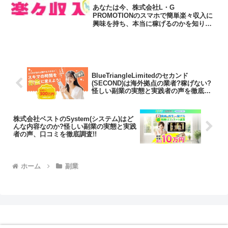
実態や実践者の声、口コミや評判
あなたは今、株式会社L・G
を調査しました
PROMOTIONのスマホで簡単楽々収入に
興味を持ち、本当に稼げるのかを知りた
いのではないだろうか?また株式会社L・
G PROMOTIONのスマホで簡単楽々収入
に潜むリスクは何なのかを調べようとし
ているのではない...
BlueTriangleLimitedのセカンド
(SECOND)は海外拠点の業者?稼げない?
怪しい副業の実態と実践者の声を徹底調
査！
株式会社ベストのSystem(システム)はど
んな内容なのか?怪しい副業の実態と実践
者の声、口コミを徹底調査!!
ホーム
副業