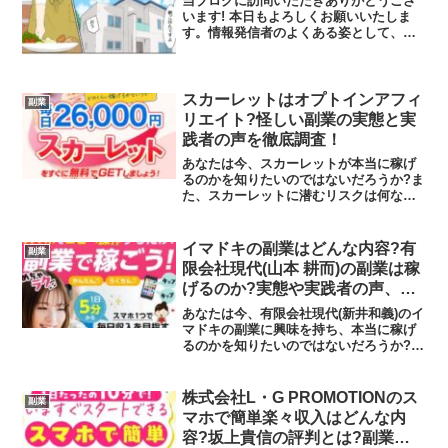
当ブログに訪問いただきありがとうござ
います! 本日もよろしくお願いいたしま
す。情報発信者のよくある姿として、海
外で寝そべりながら、ボタン一つで、と
いうのがあります。私の周りでも稼いで
いる人はいますが、稼いでいる人ほど、
泥臭い作業をこなしてい...
スカーレットはオプトインアフィ
副業
リエイト?怪しい副業の実態と実
践者の声を徹底調査！
あなたは今、スカーレットが本当に稼げ
るのかを知りたいのではないだろうか?ま
た、スカーレットに潜むリスクは何なの
かを調べようとしているのではないだろ
うか？答えを言うと、大きく稼げる可能
性は低いといえます。今回はその理由に
イマドキの副業はどんな内容?有
副業
ついて解説したいと思い...
限会社現代(山本 耕而)の副業は稼
げるのか?実態や実践者の声、口
コミや評判を調査しました
あなたは今、有限会社現代(新井和義)のイ
マドキの副業に興味を持ち、本当に稼げ
るのかを知りたいのではないだろうか?ま
たイマドキの副業に潜むリスクは何なの
かを調べようとしているのではないだろ
うか？答えを言うと、稼げる可能性はあ
株式会社L・G PROMOTIONのス
副業
りません。これが本...
マホで簡単楽々収入はどんな内
容?坂上貴信の評判とは?副業の