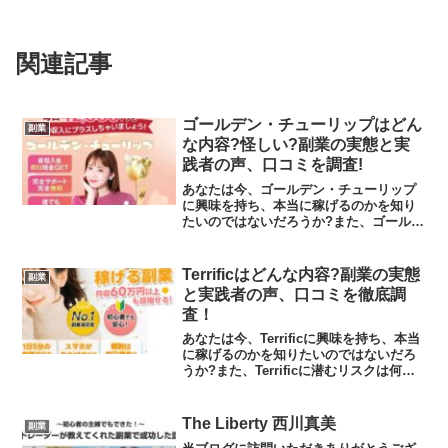
関連記事
ゴールデン・チューリップはどん
副業
な内容?怪しい?副業の実態と実
践者の声、口コミを調査!
あなたは今、ゴールデン・チューリップ
に興味を持ち、本当に稼げるのかを知り
たいのではないだろうか?また、ゴールデ
ン・チューリップに潜むリスクは何なの
かを調べようとしているのではないだろ
うか？今回はその理由について解説した
Terrificはどんな内容?副業の実態
副業
いと思います。答えを言...
と実践者の声、口コミを徹底調
査！
あなたは今、Terrificに興味を持ち、本当
に稼げるのかを知りたいのではないだろ
うか?また、Terrificに潜むリスクは何な
のかを調べようとしているのではないだ
ろうか？答えを言うと、ラインを登録す
るとよくわからない副業を紹介されるだ
The Liberty 西川真美
副業
けで...