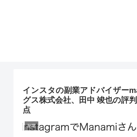
インスタの副業アドバイザーma
グス株式会社、田中 竣也の評
点
副業