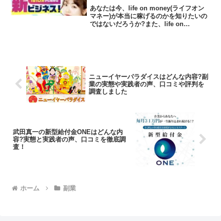
あなたは今、life on money(ライフオン
マネー)が本当に稼げるのかを知りたいの
ではないだろうか?また、life on
money(ライフオンマネー)に潜むリスク
は何なのかを調べようとしているのでは
ないだろうか？答えを言うと、大きく...
ニューイヤーパラダイスはどんな内容?副
業の実態や実践者の声、口コミや評判を
調査しました
武田真一の新型給付金ONEはどんな内
容?実態と実践者の声、口コミを徹底調
査！
ホーム
副業