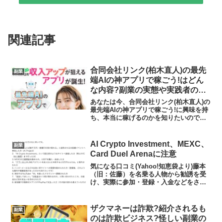
関連記事
合同会社リンク(柏木直人)の最先
副業
端AIの神アプリで稼ごう!はどん
な内容?副業の実態や実践者の
声、口コミや評判を調査しました
あなたは今、合同会社リンク(柏木直人)の
最先端AIの神アプリで稼ごう!に興味を持
ち、本当に稼げるのかを知りたいのでは
ないだろうか?また、最先端AIの神アプリ
で稼ごう!に潜むリスクは何なのかを調べ
ようとしているのではないだろうか？答
AI Crypto Investment、MEXC、
副業
えを言うと...
Card Duel Arenaに注意
気になる口コミ(Yahoo!知恵袋より)藤本
（旧：佐藤）を名乗る人物から勧誘を受
け、実際に参加・登録・入金などをされ
た方はいらっしゃいますか？現在、この
人物による勧誘手口や被害の実態を整理
しています。以下のいずれかに該当する
ザクマネーは詐欺?紹介されるも
副業
方がいらっしゃい...
のは詐欺ビジネス?怪しい副業の