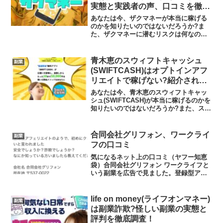
実態と実践者の声、口コミを徹底
調査！
あなたは今、ザクマネーが本当に稼げる
のかを知りたいのではないだろうか?ま
た、ザクマネーに潜むリスクは何なのか
を調べようとしているのではないだろう
か？答えを言うと、大きく稼げる可能性
は低いといえます。今回はその理由につ
青木恵のスウィフトキャッシュ
副業
いて解説したいと思います...
(SWIFTCASH)はオプトインアフ
リエイトで稼げない?紹介される
ものは詐欺ビジネス?怪しい副業
あなたは今、青木恵のスウィフトキャッ
の実態と実践者の声、口コミを徹
シュ(SWIFTCASH)が本当に稼げるのかを
知りたいのではないだろうか?また、スウ
底調査！
ィフトキャッシュ(SWIFTCASH)に潜むリ
スクは何なのかを調べようとしているの
ではないだろうか？答えを言うと、大き
合同会社グリフォン、ワークライ
副業
く...
フの口コミ
気になるネット上の口コミ（ヤフー知恵
袋）合同会社グリフォン ワークライフと
いう副業を広告で見ました。登録型アフ
ェリエイトのようで、初めにクレカで10
数万円のコース契約をしてくださいと言
われました安全でしょうか？詐欺でしょ
life on money(ライフオンマネー)
副業
うか？なにか知ってい...
は副業詐欺?怪しい副業の実態と
評判を徹底調査！