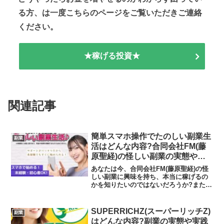
る方、は一度こちらのページをご覧いただきご連絡
ください。
★稼げる投資★
関連記事
簡単スマホ操作でたのしい副業生
副業
活はどんな内容?合同会社FM(藤
原聖経)の怪しい副業の実態や実
践者の声、口コミや評判を調査し
あなたは今、合同会社FM(藤原聖経)の怪
ました
しい副業に興味を持ち、本当に稼げるの
かを知りたいのではないだろうか?また簡
単スマホ操作でたのしい副業生活に潜む
リスクは何なのかを調べようとしている
のではないだろうか？答えを言うと、そ
SUPERRICHZ(スーパーリッチZ)
副業
の作業をするだけで...
はどんな内容?副業の実態や実践