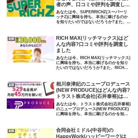
者の声、口コミや評判を調査しま
した
あなたは今、SUPERRICHZ(スーパーリ
ッチZ)に興味を持ち、本当に稼げるのか
を知りたいのではないだろうか?また、
SUPERRICHZ(スーパーリッチZ)に潜むリ
スクは何なのかを調べようとしているの
ではないだろうか？答えを言うと、ライ
RICH MAX(リッチマックス)はど
副業
ン...
んな内容?口コミや評判を調査し
ました
あなたは今、RICH MAX(リッチマックス)
に興味を持ち、本当に稼げるのかを知り
たいのではないだろうか?また、RICH
MAX(リッチマックス)に潜むリスクは何
なのかを調べようとしているのではない
だろうか？答えを言うと、おすすめでき
相川奈津妃のニュープロデュース
副業
ません...
(NEW PRODUCE)はどんな内容?
トラスト株式会社(石井泰裕)はど
んな会社?副業の実態や実践者の
あなたは今、トラスト株式会社(石井泰裕)
声、口コミや評判を調査しました
のニュープロデュース(NEW PRODUCE)
に興味を持ち、本当に稼げるのかを知り
たいのではないだろうか?また、ニュープ
ロデュース(NEW PRODUCE)に潜むリス
クは何なのかを調べようとしているの...
合同会社ミドル(中谷司)の
副業
HappyWork(ハッピーワーク)は