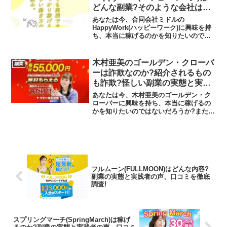
どんな副業?そのような会社は存
在しない?高額費用請求?怪しい
あなたは今、合同会社ミドルの
副業の実態と実践者の声、口コミ
HappyWork(ハッピーワーク)に興味を持
ち、本当に稼げるのかを知りたいのでは
を徹底調査
ないだろうか?また、HappyWork(ハッピ
ーワーク)に潜むリスクは何なのかを調べ
ようとしているのではないだろうか？答
木村亜美のゴールデン・クローバ
副業
えを言うと...
ーは詐欺なのか?紹介されるもの
も詐欺?怪しい副業の実態と実践
者の声、口コミを徹底調査！
あなたは今、木村亜美のゴールデン・ク
ローバーに興味を持ち、本当に稼げるの
かを知りたいのではないだろうか?また、
ゴールデン・クローバーに潜むリスクは
何なのかを調べようとしているのではな
いだろうか？答えを言うと、稼げる可能
性は低く、紹介される案...
フルムーン(FULLMOON)はどんな内容?
副業の実態と実践者の声、口コミを徹底
調査!
スプリングマーチ(SpringMarch)は稼げ