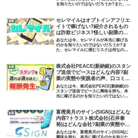
を知りたいのではないだろうか?また、
REVOLUTION(レボリューション)に潜む
リスクは何なのかを調べようとしている
のではないだろうか？答えを言うと、稼
セレマイルはオプトインアフリエ
副業
げる...
イトで稼げない?紹介されるもの
は詐欺ビジネス?怪しい副業の実
態と実践者の声、口コミを徹底調
あなたは今、セレマイルが本当に稼げる
査！
のかを知りたいのではないだろうか?ま
た、セレマイルに潜むリスクは何なのか
を調べようとしているのではないだろう
か？答えを言うと、大きく稼げる可能性
は低いといえます。今回はその理由につ
株式会社PEACE(新納銀)のスタン
副業
いて解説したいと思います...
プ送信でピースはどんな内容?副
業の実態や実践者の声、口コミや
評判を調査しました
あなたは今、株式会社PEACE(新納銀)の
スタンプ送信でピースに興味を持ち、本
当に稼げるのかを知りたいのではないだ
ろうか?また、スタンプ送信でピースに潜
むリスクは何なのかを調べようとしてい
るのではないだろうか？答えを言うと、
富樫美月のサイン(SIGN)はどんな
副業
あなたがスタンプ...
内容?トラスト株式会社(石井泰
裕)はどんな会社?副業の実態や実
践者の声、口コミや評判を調査し
あなたは今、富樫美月のサイン(SIGN)に
ました
興味を持ち、本当に稼げるのかを知りた