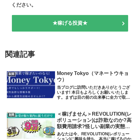
ください。
★稼げる投資★
関連記事
Money Tokyo（マネートウキョ
副業
ウ）
当ブログに訪問いただきありがとうござ
います! 本日もよろしくお願いいたしま
す。まずは目の前の出来事に全力で取り
組んでみましょう。その中で、試行錯誤
をして改善していけばよいと思います。
そして、多くの情報に触れながら、情報
＜稼げません＞REVOLUTION(レ
副業
を取捨選択できるように...
ボリューション)は詐欺なのか?高
額費用請求?怪しい副業の実態と
実践者の声、口コミを徹底調査
あなたは今、REVOLUTION(レボリュー
ション)に興味を持ち、本当に稼げるのか