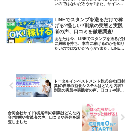
いのではないだろうか?また、サイン
(SIGN)に潜むリスクは何なのかを調べよ
うとしているのではないだろうか？答え
を言うと、サインをするだけで稼げる可
LINEでスタンプを送るだけで稼
副業
能性はありませ...
げる?怪しい?副業の実態と実践
者の声、口コミを徹底調査!
あなたは今、LINEでスタンプを送るだけ
に興味を持ち、本当に稼げるのかを知り
たいのではないだろうか?また、LINEで
スタンプを送るだけに潜むリスクは何な
のかを調べようとしているのではないだ
ろうか？答えを言うと、ラインを登録す
るとよくわからな...
トータルインベストメント株式会社(田村
翼)の自動収益化システムはどんな内容?
副業の実態や実践者の声、口コミや評判
を調査しました
合同会社サイド(梶尾隼)の副業はどんな内
容?実態や実践者の声、口コミや評判を調
査しました