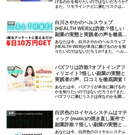
げるのかを知りたいのではないだろうか?
また、リモラインナビに潜むリスクは何
なのかを調べようとしているのではない
だろうか？答えを言うと、大きく稼げる
可能性は低いといえます。今回はその理
白川さやかのヘルスウェブ
副業
由について解説したいと...
(HEALTH WEB)は詐欺？怪しい
副業の実態と実践者の声を徹底調
査！
あなたは今、白川さやかのヘルスウェブ
(HEALTH WEB)が本当に稼げるのかを知
りたいのではないだろうか?また、ヘルス
ウェブ(HEALTH WEB)に潜むリスクは何
なのかを調べようとしているのではない
だろうか？答えを言うと、大きく稼げる
バズフリは詐欺?オプトインアフ
副業
可...
ィリエイト?怪しい副業の実態と
実践者の声、口コミを徹底調査！
あなたは今、バズフリが本当に稼げるの
かを知りたいのではないだろうか?また、
バズフリに潜むリスクは何なのかを調べ
ようとしているのではないだろうか？答
えを言うと、大きく稼げる可能性は低い
といえます。今回はその理由について解
白沢色のロイヤルシステムはマテ
副業
説したいと思います。新...
ィック (matic)の焼き直し案件で
副業詐欺？怪しい副業の実態と実
践者の声を徹底調査！
あなたは今、白沢色のロイヤルシステム