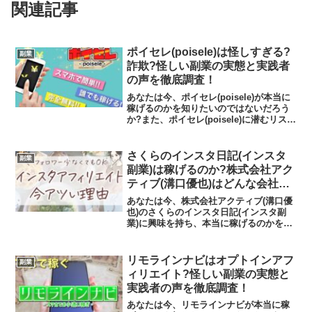
関連記事
ポイセレ(poisele)は怪しすぎる?
副業
詐欺?怪しい副業の実態と実践者
の声を徹底調査！
あなたは今、ポイセレ(poisele)が本当に
稼げるのかを知りたいのではないだろう
か?また、ポイセレ(poisele)に潜むリスク
は何なのかを調べようとしているのでは
ないだろうか？答えを言うと、大きく稼
げる可能性は低いといえます。今回はそ
さくらのインスタ日記(インスタ
副業
の...
副業)は稼げるのか?株式会社アク
ティブ(溝口優也)はどんな会社?
怪しい副業の実態や実践者の声、
あなたは今、株式会社アクティブ(溝口優
口コミや評判を調査しました
也)のさくらのインスタ日記(インスタ副
業)に興味を持ち、本当に稼げるのかを知
りたいのではないだろうか?また、さくら
のインスタ日記(インスタ副業)に潜むリス
クは何なのかを調べようとしているので
リモラインナビはオプトインアフ
副業
はないだろう...
ィリエイト?怪しい副業の実態と
実践者の声を徹底調査！
あなたは今、リモラインナビが本当に稼