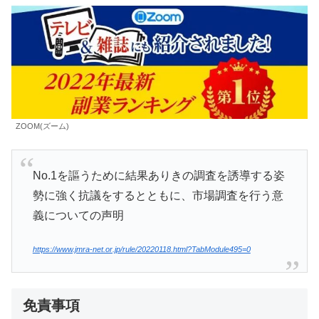
ZOOM(ズーム)
No.1を謳うために結果ありきの調査を誘導する姿
勢に強く抗議をするとともに、市場調査を行う意
義についての声明
https://www.jmra-net.or.jp/rule/20220118.html?TabModule495=0
免責事項