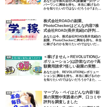
あなたは今株式会社OK(新藤健一)のナン
バーワンに興味を持ち、本当に稼げるの
かを知りたいのではないだろうか?また、
ナンバーワンに潜むリスクは何なのかを
調べようとしているのではないだろう
か？答えを言うと、タップするだけで稼
株式会社ROADの副業、
副業
ぐことは難しいと考え...
PhotoCheckerはどんな内容?株
式会社ROAD(長井克紹)の評判と
は?怪しい副業の実態や実践者の
あなたは今、株式会社ROAD(長井克紹)の
声、口コミや評判を調査しました
副業、PhotoCheckerに興味を持ち、本当
に稼げるのかを知りたいのではないだろ
うか?また株式会社ROAD(長井克紹)の副
業に潜むリスクは何なのかを調べようと
しているのではないだろうか？答えを
＜稼げません＞REVOLUTION(レ
副業
言...
ボリューション)は詐欺なのか?高
額費用請求?怪しい副業の実態と
実践者の声、口コミを徹底調査
あなたは今、REVOLUTION(レボリュー
ション)に興味を持ち、本当に稼げるのか
を知りたいのではないだろうか?また、
REVOLUTION(レボリューション)に潜む
リスクは何なのかを調べようとしている
のではないだろうか？答えを言うと、稼
マーブル・ペイはどんな内容?副
副業
げる...
業の実態や実践者の声、口コミや
評判を調査しました