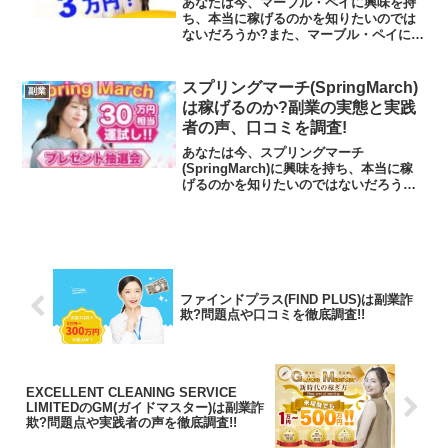
あなたは今、マーブル・ペイに興味を持
ち、本当に稼げるのかを知りたいのでは
ないだろうか?また、マーブル・ペイに潜
むリスクは何なのかを調べようとしてい
るのではないだろうか？答えを言うと、
ラインを登録するとよくわからない副業
スプリングマーチ(SpringMarch)
副業
を紹介されるだけであり...
は稼げるのか?副業の実態と実践
者の声、口コミを調査!
あなたは今、スプリングマーチ
(SpringMarch)に興味を持ち、本当に稼
げるのかを知りたいのではないだろうか?
また、スプリングマーチ(SpringMarch)
に潜むリスクは何なのかを調べようとし
ているのではないだろうか？答えを言う
と、ラ...
ファインドプラス(FIND PLUS)は副業詐
欺?問題点や口コミを徹底調査!!
EXCELLENT CLEANING SERVICE
LIMITEDのGM(ガイドマスター)は副業詐
欺?問題点や実践者の声を徹底調査!!