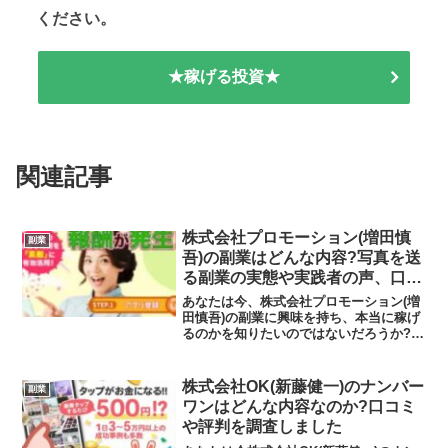
ください。
★稼げる投資★
関連記事
株式会社プロモーション(増田慎
副業
吾)の副業はどんな内容?写真を送
る副業の実態や実践者の声、口コ
ミや評判を調査しました
あなたは今、株式会社プロモーション(増
田慎吾)の副業に興味を持ち、本当に稼げ
るのかを知りたいのではないだろうか?ま
た株式会社プロモーション(増田慎吾)の副
業に潜むリスクは何なのかを調べようと
しているのではないだろうか？答えを言
株式会社OK(新藤健一)のナンバー
副業
うと、あなたが...
ワンはどんな内容なのか?口コミ
や評判を調査しました